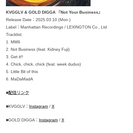
KVGGLV & GOLD DIGGA 『Not Your Business』
Release Date：2025.03.10 (Mon.)
Label：Manhattan Recordings / LEXINGTON Co., Ltd
Tracklist:
1. MM6
2. Not Business (feat. Kidney Fuji)
3. Get it!!
4. Chick, chick, chick (feat. week dudus)
5. Little Bit of this
6. MaDaMadA
■
配信リンク
■KVGGLV：
Instagram
/
X
■GOLD DIGGA：
Instagram
/
X