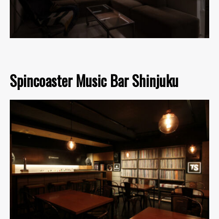
Spincoaster Music Bar Shinjuku