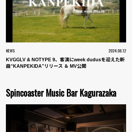
NEWS
2024.06.12
KVGGLV & NOTYPE 9、客演にweek dudusを迎えた新
曲“KANPEKIDA”リリース ＆ MV公開
Spincoaster Music Bar Kagurazaka