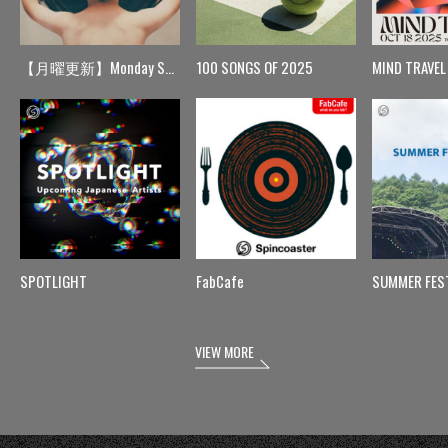
【月曜更新】Monday Spin
100 SONGS OF 2025
MIND TRAVEL
SPOTLIGHT
FabCafe
SUMMER FES
VIEW MORE