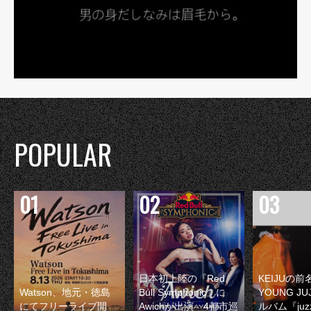
POPULAR
日本初上陸の『Red
KEIJUの
Watson、地元・徳島
Bull Symphonic』に
YOUNG JU
にてフリーライブ開
Awichが出演 4都市巡
ルバム『juzz