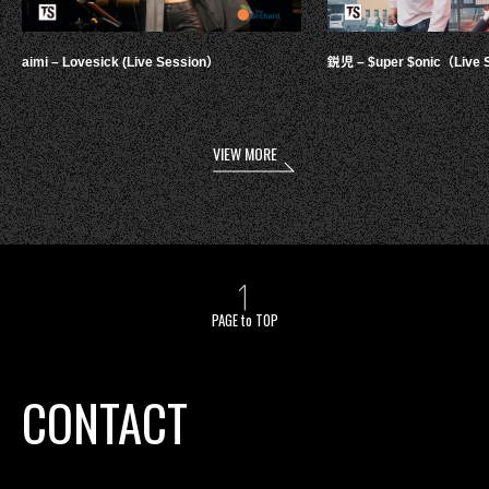
aimi – Lovesick (Live Session）
鋭児 – $uper $onic（Live 
VIEW MORE
PAGE to TOP
CONTACT