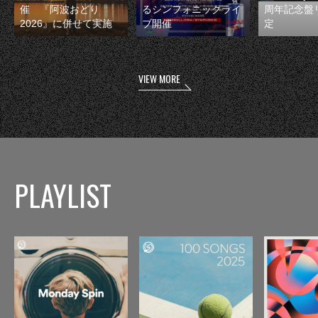
催 『阿波おどり
るシンフォニックライ
周年記念盤
2026』に併せて実施
ブ開催
定
VIEW MORE
PLAYLIST