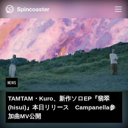
Skip
to
content
NEWS
TAMTAM・Kuro、新作ソロEP『翡翠
(hisui)』本日リリース Campanella参
加曲MV公開