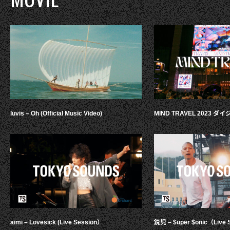
luvis – Oh (Official Music Video)
MIND TRAVEL 2023 
aimi – Lovesick (Live Session）
鋭児 – $uper $onic（Live 