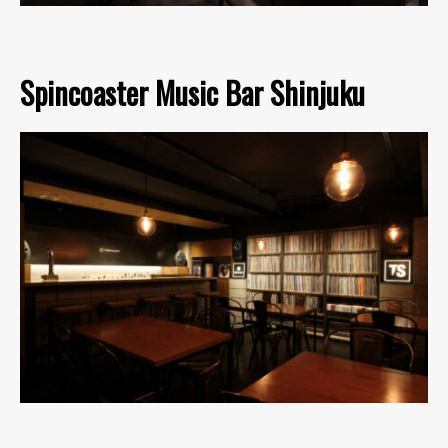
Spincoaster Music Bar Shinjuku