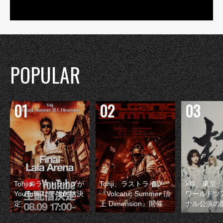
POPULAR
Tohjiのラストライブが
Tohji、ラストライブ
XG、東京
YouTubeにて生配信決
『Volcanic Summer 頂
ワールドツ
定
上 Dimension』開催
ナル公演の