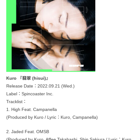
Kuro 『翡翠 (hisui)』
Release Date：2022.09.21 (Wed.)
Label：Spincoaster Inc.
Tracklist：
1. High Feat. Campanella
(Produced by Kuro / Lyric：Kuro, Campanella)
2. Jaded Feat. OMSB
(Produced by Kuro, Affee Takahashi, Shin Sakiura / Lyric：Kuro,