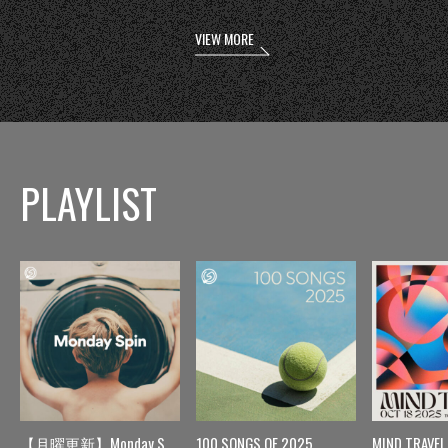
VIEW MORE
PLAYLIST
【月曜更新】Monday Spin
100 SONGS OF 2025
MIND TRAVEL