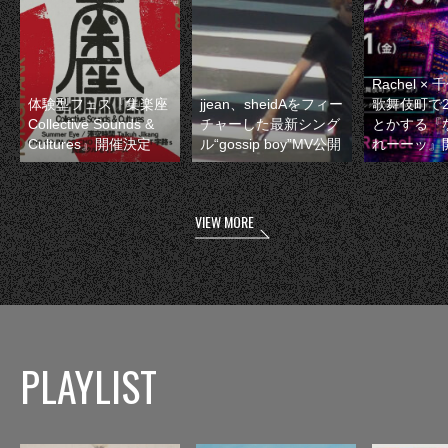
Rachel 
体験型フェス『集楽座
jjean、sheidAをフィー
歌舞伎町で
Collective Sounds &
チャーした最新シング
とかする『
Cultures』開催決定
ル“gossip boy”MV公開
れーーッ』
VIEW MORE
PLAYLIST