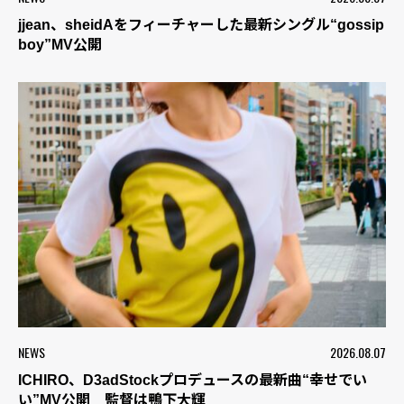
jjean、sheidAをフィーチャーした最新シングル“gossip
boy”MV公開
NEWS
2026.08.07
ICHIRO、D3adStockプロデュースの最新曲“幸せでい
い”MV公開 監督は鴨下大輝