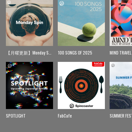
【月曜更新】Monday Spin
100 SONGS OF 2025
MIND TRAVEL
SPOTLIGHT
FabCafe
SUMMER FES