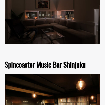
Spincoaster Music Bar Shinjuku