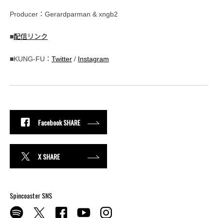
Producer：Gerardparman & xngb2
■
配信リンク
■KUNG-FU：
Twitter
/
Instagram
Facebook SHARE
X SHARE
Spincoaster SNS