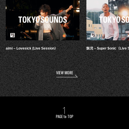
aimi – Lovesick (Live Session）
鋭児 – $uper $onic（Live 
VIEW MORE
PAGE to TOP