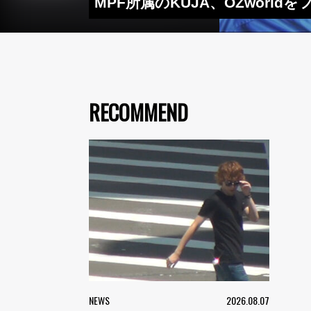
MPF所属のKUJA、OZworld
RECOMMEND
NEWS
2026.08.07