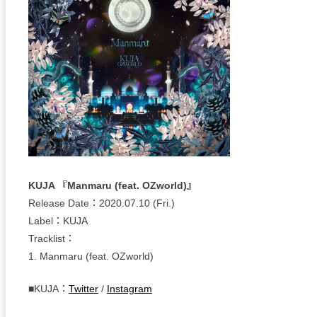
KUJA 『Manmaru (feat. OZworld)』
Release Date：2020.07.10 (Fri.)
Label：KUJA
Tracklist：
1. Manmaru (feat. OZworld)
■KUJA：
Twitter
/
Instagram