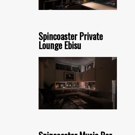
Spincoaster Private
Lounge Ebisu