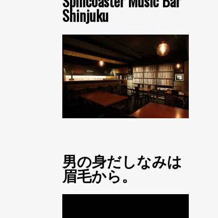
Spincoaster Music Bar
Shinjuku
男の身だしなみは
眉毛から。