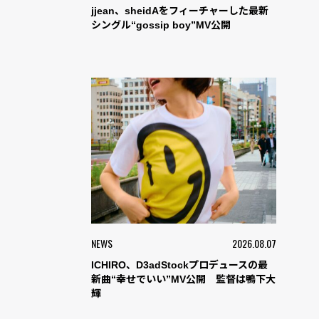
jjean、sheidAをフィーチャーした最新
シングル“gossip boy”MV公開
NEWS
2026.08.07
ICHIRO、D3adStockプロデュースの最
新曲“幸せでいい”MV公開 監督は鴨下大
輝