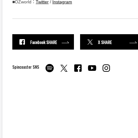
■OZworld：
Twitter
/
Instagram
Facebook SHARE
X SHARE
Spincoaster SNS