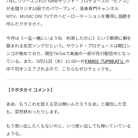
7月にリリースされたYaffleサウンド・プロデュースの「ピアス」
が全国ラジオ14局でのパワープレイ、音楽専門チャンネル
MTV、MUSIC ON! TVでのヘビーローテーションを獲得し話題を
呼んだクボタカイ。
今作は《一生一緒にいようね 約束したのに》という歌詞に胸を
掴まれる失恋ソングだという。サウンド・プロデュースは関口シ
ンゴが務めており、現在TikTokで楽曲の一部が先行配信中となっ
ている。また、9月21日（水）11:00〜の
FM802『UPBEAT!』
の
中で初オンエアされるので、こちらもぜひチェックを。
【クボタカイ コメント】
ああ、もうこれを超える恋は無いんだろうなあ」と確信した恋
も、突然終わったりします。
もう思い出したくもないのに、いつ思い出しても輝いていている
ような。