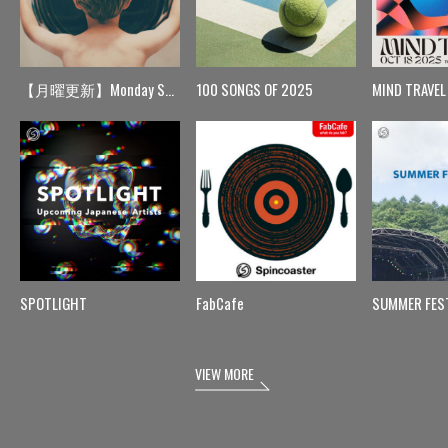
【月曜更新】Monday Spin
100 SONGS OF 2025
MIND TRAVEL
SPOTLIGHT
FabCafe
SUMMER FES
VIEW MORE