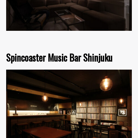
Spincoaster Music Bar Shinjuku