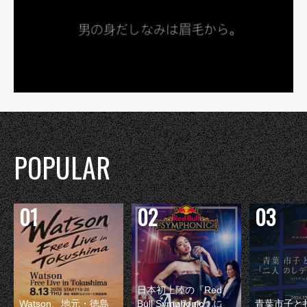
POPULAR
日本初上陸の『Red
Watson、地元・徳島
Bull Symphonic』に
青葉市子と