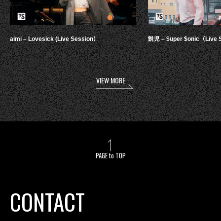
aimi – Lovesick (Live Session）
鋭児 – $uper $onic（Live 
VIEW MORE
PAGE to TOP
CONTACT