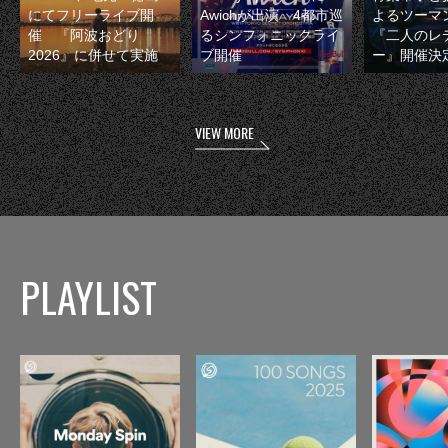
にてフリーライブ開
Awichが出演 4都市巡
よるツーマ
催 『阿波おどり
るシンフォニックライ
『二人のレ
2026』に併せて実施
ブ開催
ー』開催決
VIEW MORE
PLAYLIST