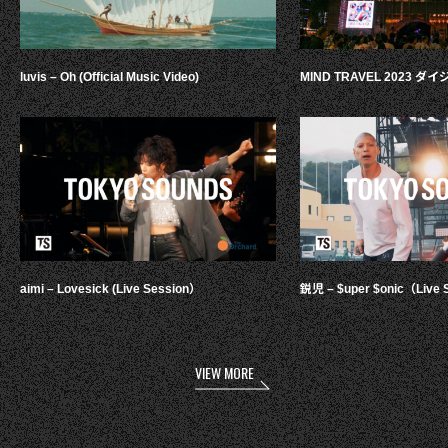
luvis – Oh (Official Music Video)
MIND TRAVEL 2023 
aimi – Lovesick (Live Session）
鋭児 – $uper $onic（Live 
VIEW MORE