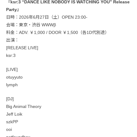
『ksr:3 “DANCE LIKE NOBODY IS WATCHING YOU” Release
Party』
日時：2026年6月27日（土）OPEN 23:00-
会場：東京・渋谷 WWWβ
料金：ADV. ￥1,000 / DOOR ￥1,500（各1D代別途）
出演：
[RELEASE LIVE]
ksr:3
[LIVE]
otuyyuto
lymph
[DJ]
Big Animal Theory
Jeff Loik
szkPP
ooi