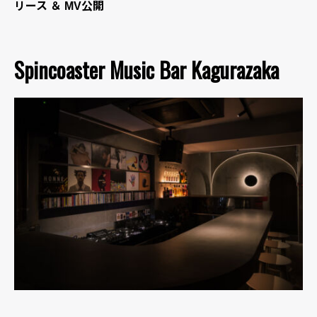
リース ＆ MV公開
Spincoaster Music Bar Kagurazaka