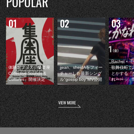
POPULAR
Rachel 
体験型フェス『集楽座
jjean、sheidAをフィー
歌舞伎町で
Collective Sounds &
チャーした最新シング
とかする『
Cultures』開催決定
ル“gossip boy”MV公開
れーーッ』
VIEW MORE