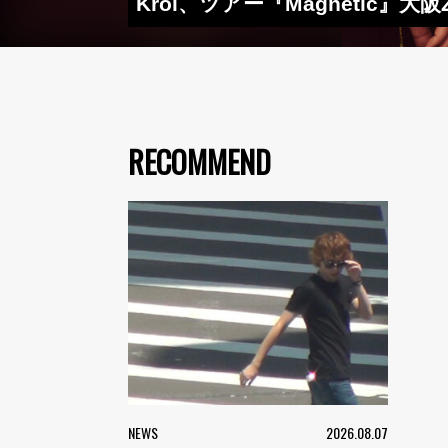
Kroi、ツアー『Magnetic』大
RECOMMEND
NEWS
2026.08.07