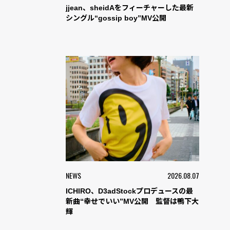
jjean、sheidAをフィーチャーした最新
シングル“gossip boy”MV公開
NEWS
2026.08.07
ICHIRO、D3adStockプロデュースの最
新曲“幸せでいい”MV公開 監督は鴨下大
輝