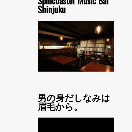
Spincoaster Music Bar
Shinjuku
男の身だしなみは
眉毛から。