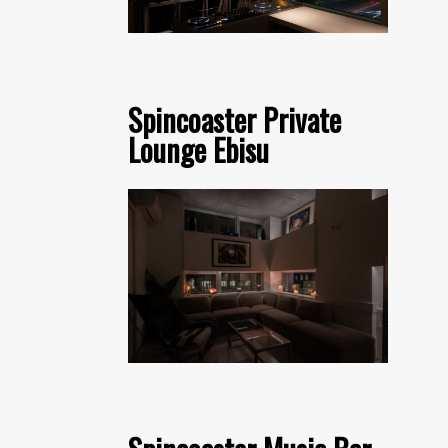
Spincoaster Private
Lounge Ebisu