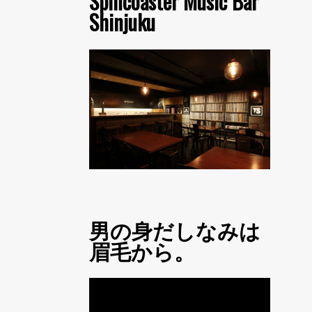
Spincoaster Music Bar
Shinjuku
男の身だしなみは
眉毛から。