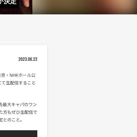
が決定
2023.06.22
c”』東京・NHKホール公
eにて生配信すること
過去最大キャパのワン
た方もぜひ生配信で
予定とのこと。