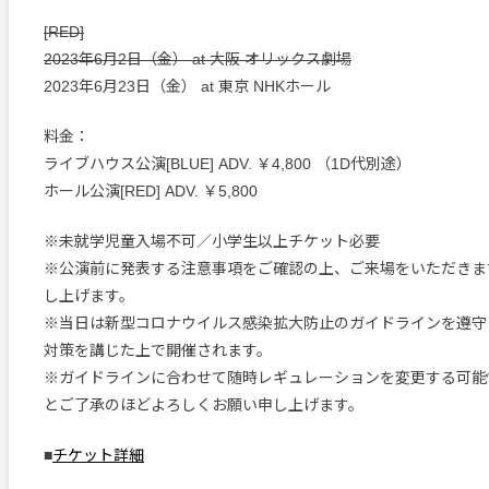
[RED]
2023年6月2日（金） at 大阪 オリックス劇場
2023年6月23日（金） at 東京 NHKホール
料金：
ライブハウス公演[BLUE] ADV. ￥4,800 （1D代別途）
ホール公演[RED] ADV. ￥5,800
※未就学児童入場不可／小学生以上チケット必要
※公演前に発表する注意事項をご確認の上、ご来場をいただきま
し上げます。
※当日は新型コロナウイルス感染拡大防止のガイドラインを遵守
対策を講じた上で開催されます。
※ガイドラインに合わせて随時レギュレーションを変更する可能
とご了承のほどよろしくお願い申し上げます。
■
チケット詳細