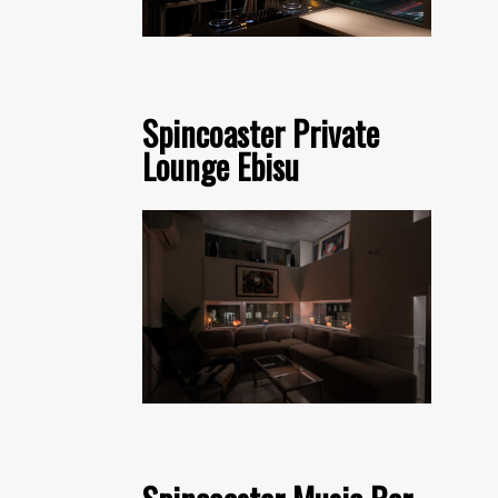
Spincoaster Private
Lounge Ebisu