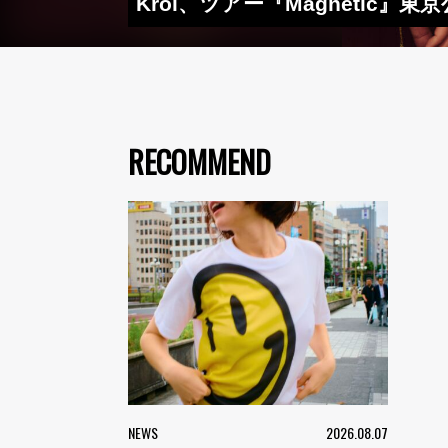
Kroi、ツアー『Magneti
RECOMMEND
NEWS
2026.08.07