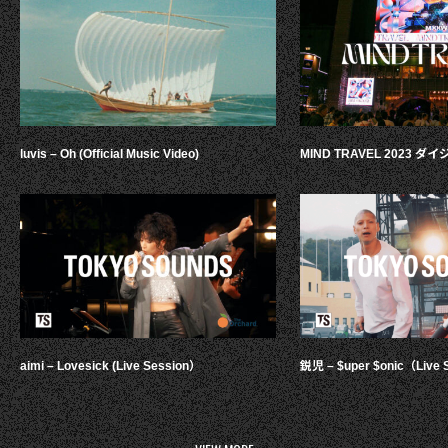
luvis – Oh (Official Music Video)
MIND TRAVEL 2023 
aimi – Lovesick (Live Session）
鋭児 – $uper $onic（Live 