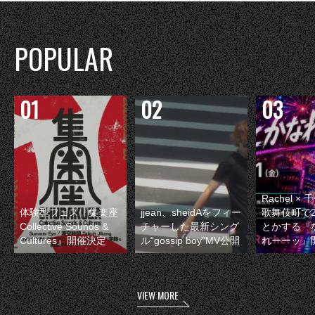
POPULAR
Rachel 
体験型フェス『集楽座
jjean、sheidAをフィー
歌舞伎町で
Collective Sounds &
チャーした最新シング
とかする『
Cultures』開催決定
ル“gossip boy”MV公開
れーーッ』
VIEW MORE