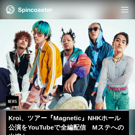
Skip
to
content
NEWS
Kroi、ツアー『Magnetic』NHKホール
公演をYouTubeで全編配信 Mステへの