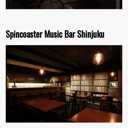
Spincoaster Music Bar Shinjuku