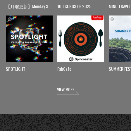
【月曜更新】Monday Spin
100 SONGS OF 2025
MIND TRAVEL
SPOTLIGHT
FabCafe
SUMMER FES
VIEW MORE