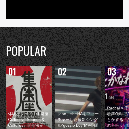
POPULAR
Rachel 
体験型フェス『集楽座
jjean、sheidAをフィー
歌舞伎町で
Collective Sounds &
チャーした最新シング
とかする『
Cultures』開催決定
ル“gossip boy”MV公開
れーーッ』