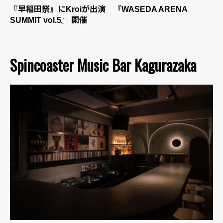
『早稲田祭』にKroiが出演 『WASEDA ARENA
SUMMIT vol.5』 開催
Spincoaster Music Bar Kagurazaka