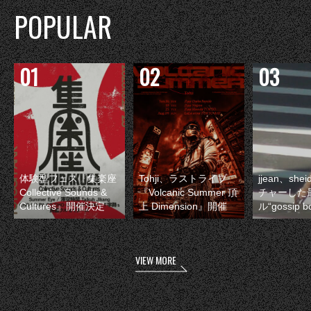
POPULAR
体験型フェス『集楽座
Tohji、ラストライブ
jjean、sh
Collective Sounds &
『Volcanic Summer 頂
チャーした
Cultures』開催決定
上 Dimension』開催
ル“gossip 
VIEW MORE