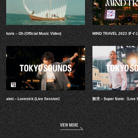
luvis – Oh (Official Music Video)
MIND TRAVEL 2023 
aimi – Lovesick (Live Session）
鋭児 – $uper $onic（Live 
VIEW MORE