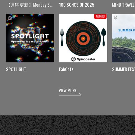
【月曜更新】Monday Spin
100 SONGS OF 2025
MIND TRAVEL
SPOTLIGHT
FabCafe
SUMMER FES
VIEW MORE