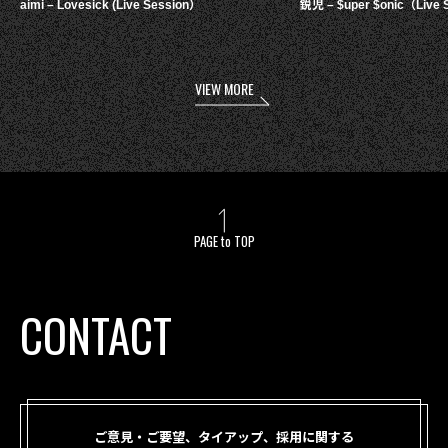
aimi – Lovesick (Live Session）
鋭児 – $uper $onic（Live 
VIEW MORE
PAGE to TOP
CONTACT
ご意見・ご要望、タイアップ、採用に関する