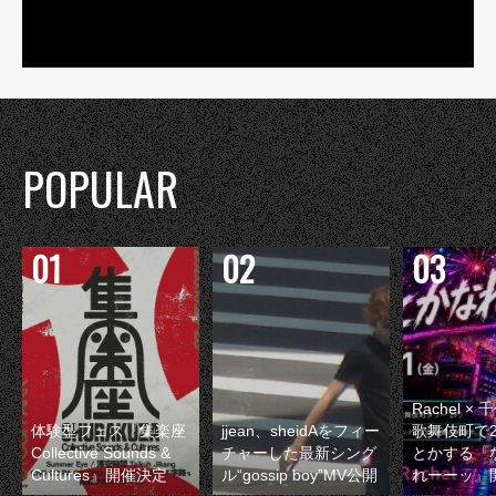
POPULAR
Rachel 
体験型フェス『集楽座
jjean、sheidAをフィー
歌舞伎町で
Collective Sounds &
チャーした最新シング
とかする『
Cultures』開催決定
ル“gossip boy”MV公開
れーーッ』