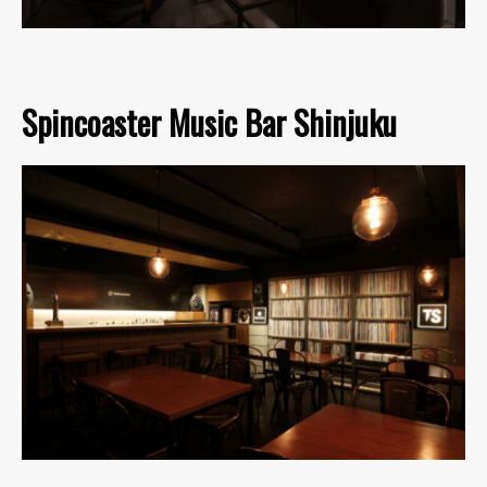
Spincoaster Music Bar Shinjuku