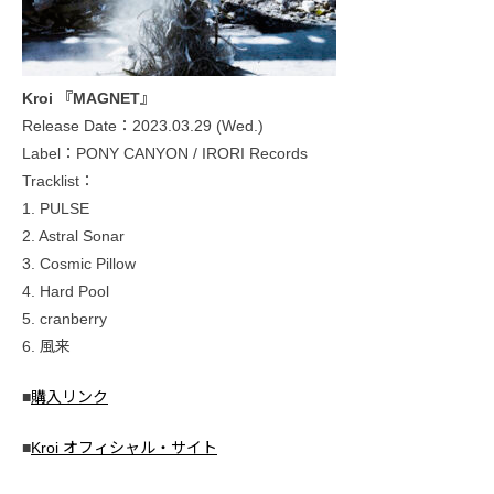
Kroi 『MAGNET』
Release Date：2023.03.29 (Wed.)
Label：PONY CANYON / IRORI Records
Tracklist：
1. PULSE
2. Astral Sonar
3. Cosmic Pillow
4. Hard Pool
5. cranberry
6. 風来
■
購入リンク
■
Kroi オフィシャル・サイト