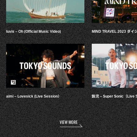
luvis – Oh (Official Music Video)
MIND TRAVEL 2023 
aimi – Lovesick (Live Session）
鋭児 – $uper $onic（Live 
VIEW MORE