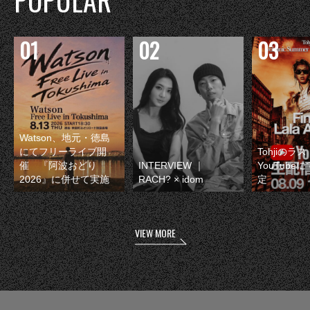
Watson、地元・徳島
にてフリーライブ開
Tohjiのラ
催 『阿波おどり
INTERVIEW ｜
YouTube
2026』に併せて実施
RACH? × idom
定
VIEW MORE