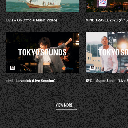
luvis – Oh (Official Music Video)
MIND TRAVEL 2023 
aimi – Lovesick (Live Session）
鋭児 – $uper $onic（Live 
VIEW MORE