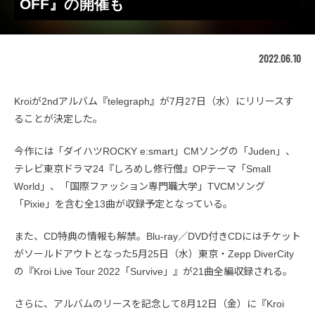
OFF』の開催も
2022.06.10
Kroiが2ndアルバム『telegraph』が7月27日（水）にリリースす
ることが決定した。
今作には「ダイハツROCKY e:smart」CMソングの「Juden」、
テレビ東京ドラマ24『しろめし修行僧』OPテーマ「Small
World」、「国際ファッション専門職大学」TVCMソング
「Pixie」を含む全13曲が収録予定となっている。
また、CD特典の情報も解禁。Blu-ray／DVD付きCDにはチケット
がソールドアウトとなった5月25日（水）東京・Zepp DiverCity
の『Kroi Live Tour 2022「Survive」』が21曲全編収録される。
さらに、アルバムのリースを記念して8月12日（金）に『Kroi