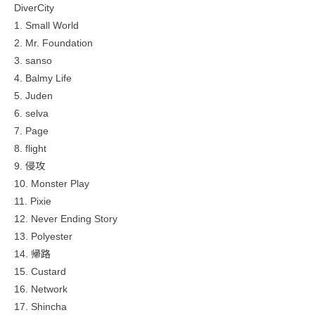
DiverCity
1. Small World
2. Mr. Foundation
3. sanso
4. Balmy Life
5. Juden
6. selva
7. Page
8. flight
9. 侵攻
10. Monster Play
11. Pixie
12. Never Ending Story
13. Polyester
14. 帰路
15. Custard
16. Network
17. Shincha