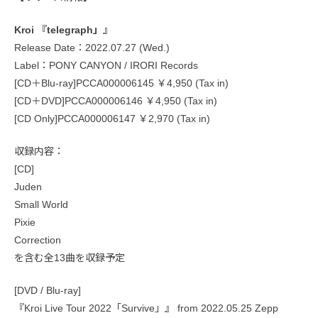
Kroi 『telegraph」』
Release Date：2022.07.27 (Wed.)
Label：PONY CANYON / IRORI Records
[CD＋Blu-ray]PCCA000006145 ￥4,950 (Tax in)
[CD＋DVD]PCCA000006146 ￥4,950 (Tax in)
[CD Only]PCCA000006147 ￥2,970 (Tax in)
収録内容：
[CD]
Juden
Small World
Pixie
Correction
を含む全13曲を収録予定
[DVD / Blu-ray]
『Kroi Live Tour 2022「Survive」』 from 2022.05.25 Zepp