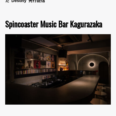
た“Destiny”先行配信
Spincoaster Music Bar Kagurazaka