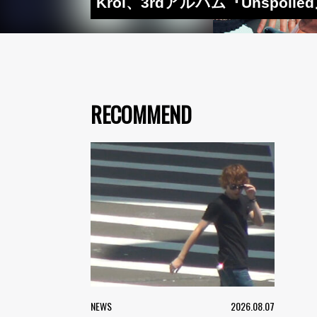
Kroi、3rdアルバム『Unspo
RECOMMEND
NEWS
2026.08.07