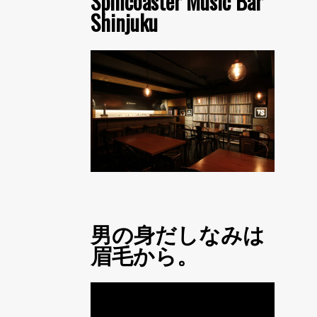
Spincoaster Music Bar
Shinjuku
男の身だしなみは
眉毛から。