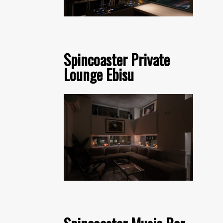
Spincoaster Private
Lounge Ebisu