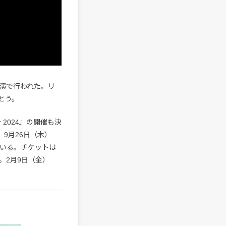
演で行われた。リ
とう。
r 2024』の開催も決
に、9月26日（木）
されている。チケットは
。2月9日（金）