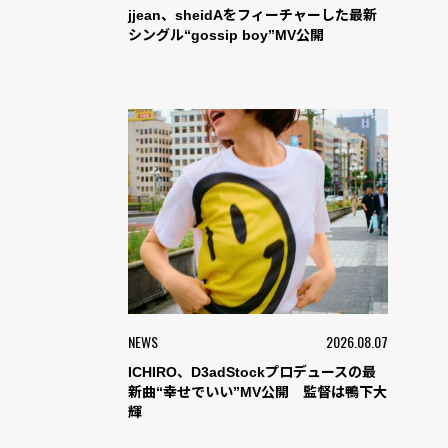
jjean、sheidAをフィーチャーした最新
シングル“gossip boy”MV公開
NEWS
2026.08.07
ICHIRO、D3adStockプロデュースの最
新曲“幸せでいい”MV公開 監督は鴨下大
輝