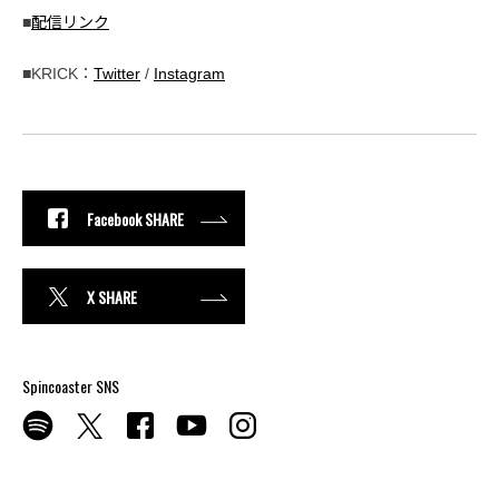
■
配信リンク
■KRICK：
Twitter
/
Instagram
Facebook SHARE
X SHARE
Spincoaster SNS