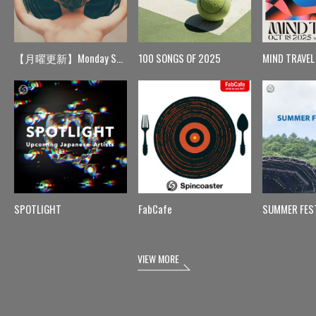
【月曜更新】Monday Spin
100 SONGS OF 2025
MIND TRAVEL
SPOTLIGHT
FabCafe
SUMMER FES
VIEW MORE