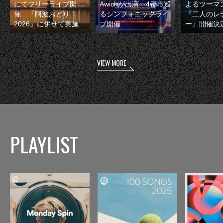
にてフリーライブ開
Awichが出演 4都市巡
よるツーマ
催 『阿波おどり
るシンフォニックライ
『二人のレ
2026』に併せて実施
ブ開催
ー』開催決
VIEW MORE
PLAYLIST