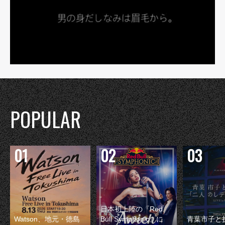
POPULAR
日本初上陸の『Red
Watson、地元・徳島
Bull Symphonic』に
青葉市子と