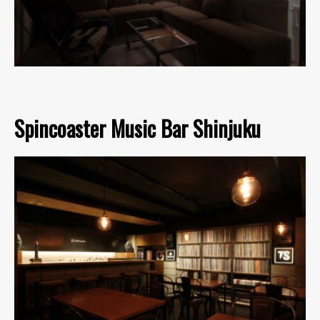
Spincoaster Music Bar Shinjuku