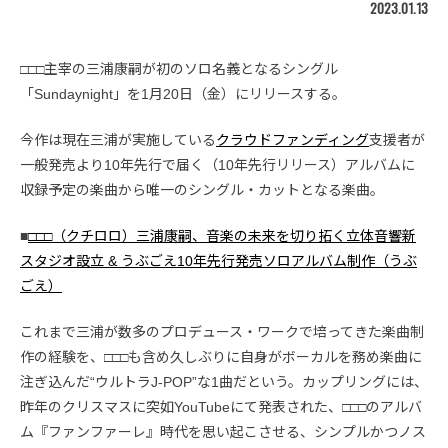
2023.01.13
□□□主宰の三浦康嗣が初のソロ名義となるシングル
「Sundaynight」を1月20日（金）にリリースする。
今作は現在三浦が実施している
クラウドファンディング
支援者が
一般発売より10年先行で届く（10年先行リリース）アルバムに
収録予定の楽曲から唯一のシングル・カットとなる楽曲。
■
□□□（クチロロ）三浦康嗣、音楽の未来を切り拓く立体音響新
スタジオ設立 & うぶごえ10年先行発売ソロアルバム制作（うぶ
ごえ）
これまで三浦が数多のプロデュース・ワークで培ってきた楽曲制
作の経験を、□□□も含め久しぶりに自身がボーカルを務め楽曲に
注ぎ込んだ“ウルトラJ-POP”な1曲だという。カップリングには、
昨年のクリスマスに突如YouTubeにて発表された、□□□のアルバ
ム『ファンファーレ』時代を思い起こさせる、シンプルかつノス