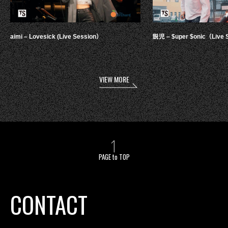
aimi – Lovesick (Live Session）
鋭児 – $uper $onic（Live 
VIEW MORE
PAGE to TOP
CONTACT