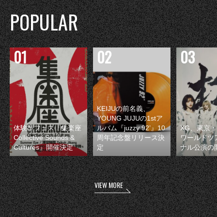
POPULAR
KEIJUの前名義、
YOUNG JUJUの1stア
体験型フェス『集楽座
ルバム『juzzy 92’』10
XG、東京
Collective Sounds &
周年記念盤リリース決
ワールドツ
Cultures』開催決定
定
ナル公演の
VIEW MORE