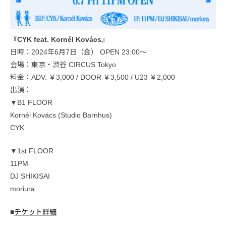
『CYK feat. Kornél Kovács』
日時：2024年6月7日（金） OPEN 23:00〜
会場：東京・渋谷 CIRCUS Tokyo
料金：ADV. ￥3,000 / DOOR ￥3,500 / U23 ￥2,000
出演：
▼B1 FLOOR
Kornél Kovács (Studio Barnhus)
CYK
▼1st FLOOR
11PM
DJ SHIKISAI
moriura
■
チケット詳細