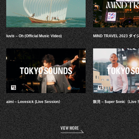
luvis – Oh (Official Music Video)
MIND TRAVEL 2023 
aimi – Lovesick (Live Session）
鋭児 – $uper $onic（Live 
VIEW MORE