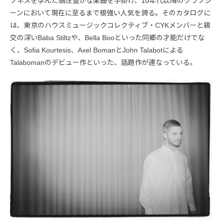
プネスを孕んだ個性豊かな楽曲を手掛け、10年代以降のクラブシ
ーンにおいて現在に至るまで根強い人気を誇る。そのカタログに
は、東京のハウスミュージックコレクティブ・CYKメンバーと親
交の深い​​Baba Stiltzや、Bella Booといった同郷の才能だけでな
く、Sofia Kourtesis、Axel BomanとJohn Talabotによる
Talabomanのデビュー作といった、話題作が連なっている。