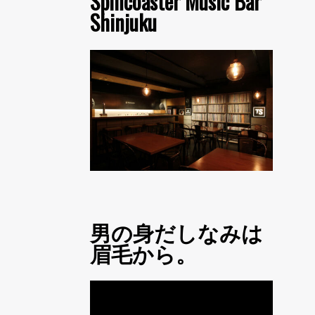
Spincoaster Music Bar
Shinjuku
男の身だしなみは
眉毛から。