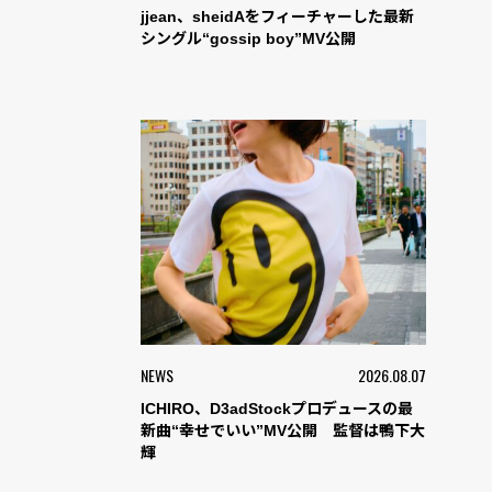
jjean、sheidAをフィーチャーした最新
シングル“gossip boy”MV公開
NEWS
2026.08.07
ICHIRO、D3adStockプロデュースの最
新曲“幸せでいい”MV公開 監督は鴨下大
輝