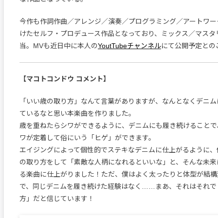
今作も作詞作曲／アレンジ／演奏／プログラミング／アートワー
けたセルフ・プロデュース作品となっており、ミックス／マスタリ
当。MVも近日中に本人の
YoutTubeチャンネル
にて公開予定との
【マコトコンドウ コメント】
「いい歳の取り方」なんて言葉がありますが、なんとなくデニム
ているなと思い本楽曲を作りました。
歳を重ねたらシワができるように、デニムにも履き続けることで
ワが定着して俗にいう「ヒゲ」ができます。
エイジングによって個性的でステキなデニムに仕上がるように、
の取り方をして「素敵な人柄になれるといいな」と、そんな未来
る楽曲に仕上がりました！ただ、僕はよく太ったりと体型が結構
で、同じデニムを履き続けた経験はなく……まあ、それはそれで
方」だと信じています！