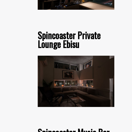
Spincoaster Private
Lounge Ebisu