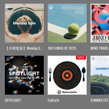
【月曜更新】Monday Spin
100 SONGS OF 2025
MIND TRAVEL
SPOTLIGHT
FabCafe
SUMMER FES