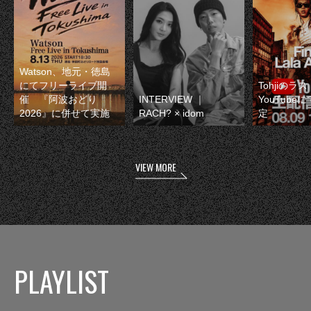
Watson、地元・徳島
にてフリーライブ開
Tohjiのラ
催 『阿波おどり
INTERVIEW ｜
YouTube
2026』に併せて実施
RACH? × idom
定
VIEW MORE
PLAYLIST