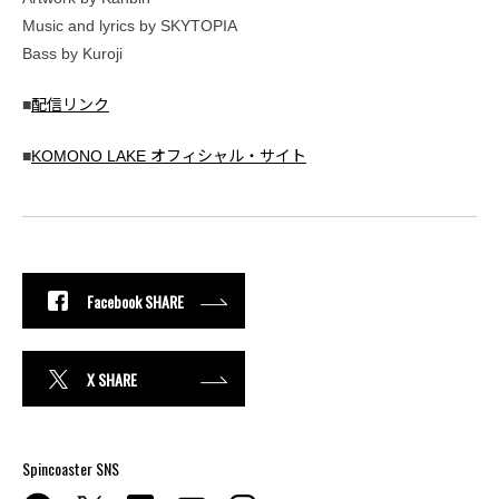
Music and lyrics by SKYTOPIA
Bass by Kuroji
■
配信リンク
■
KOMONO LAKE オフィシャル・サイト
Facebook SHARE
X SHARE
Spincoaster SNS