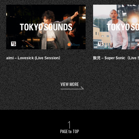
aimi – Lovesick (Live Session）
鋭児 – $uper $onic（Live 
VIEW MORE
PAGE to TOP