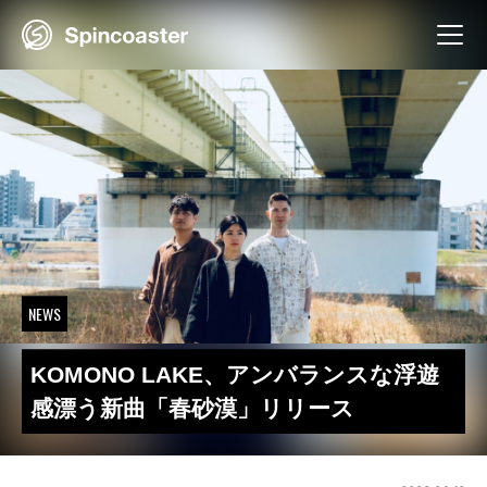
Skip
to
content
NEWS
KOMONO LAKE、アンバランスな浮遊
感漂う新曲「春砂漠」リリース