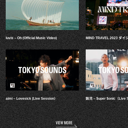
luvis – Oh (Official Music Video)
MIND TRAVEL 2023 
aimi – Lovesick (Live Session）
鋭児 – $uper $onic（Live 
VIEW MORE