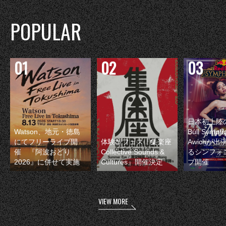
POPULAR
日本初上陸の
Watson、地元・徳島
Bull Symp
にてフリーライブ開
体験型フェス『集楽座
Awichが
催 『阿波おどり
Collective Sounds &
るシンフォ
2026』に併せて実施
Cultures』開催決定
ブ開催
VIEW MORE