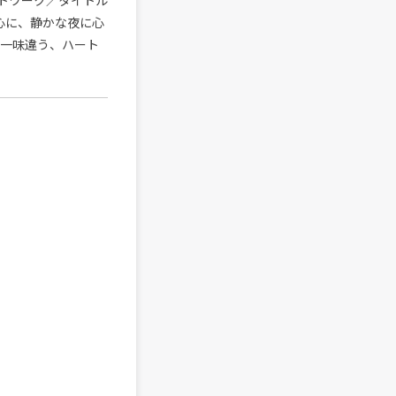
ートワーク／タイトル
心に、静かな夜に心
た一味違う、ハート
。