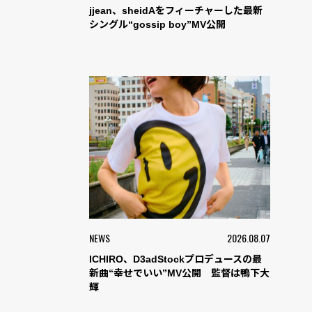
jjean、sheidAをフィーチャーした最新
シングル“gossip boy”MV公開
NEWS
2026.08.07
ICHIRO、D3adStockプロデュースの最
新曲“幸せでいい”MV公開 監督は鴨下大
輝