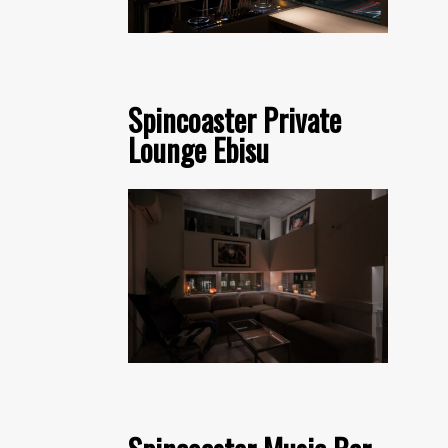
Spincoaster Private
Lounge Ebisu