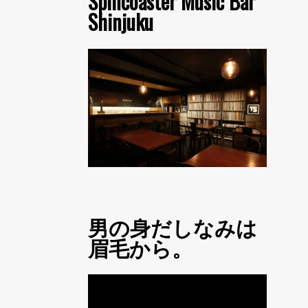
Spincoaster Music Bar
Shinjuku
男の身だしなみは
眉毛から。