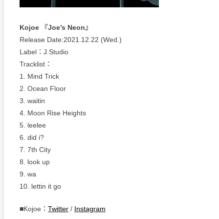
Kojoe 『Joe’s Neon』
Release Date:2021.12.22 (Wed.)
Label：J.Studio
Tracklist：
1. Mind Trick
2. Ocean Floor
3. waitin
4. Moon Rise Heights
5. leelee
6. did i?
7. 7th City
8. look up
9. wa
10. lettin it go
■Kojoe：
Twitter
/
Instagram