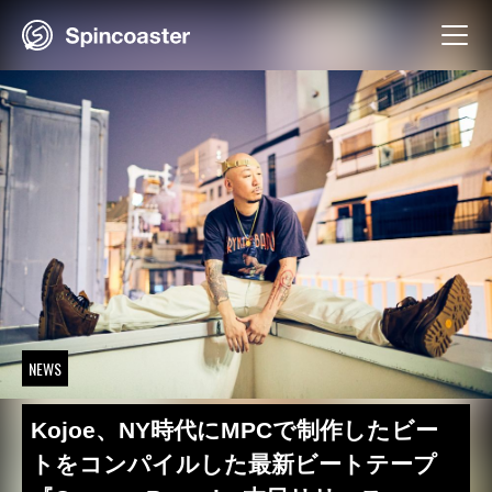
Skip
to
content
NEWS
Kojoe、NY時代にMPCで制作したビー
トをコンパイルした最新ビートテープ