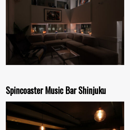
Spincoaster Music Bar Shinjuku