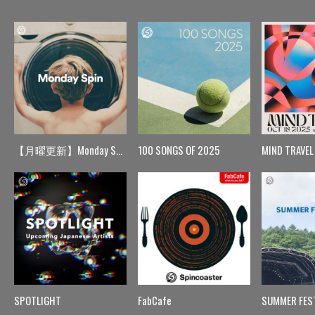
【月曜更新】Monday Spin
100 SONGS OF 2025
MIND TRAVEL
SPOTLIGHT
FabCafe
SUMMER FES