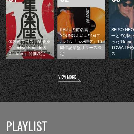
KEIJUの前名義、
SE SO N
YOUNG JUJUの1stア
一との別れ
体験型フェス『集楽座
ルバム『juzzy 92’』10
った“Remem
Collective Sounds &
周年記念盤リリース決
TOWA TE
Cultures』開催決定
定
ス
VIEW MORE
PLAYLIST