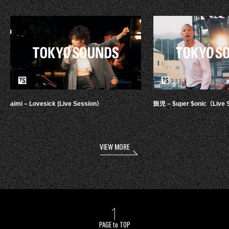
aimi – Lovesick (Live Session）
鋭児 – $uper $onic（Live 
VIEW MORE
PAGE to TOP