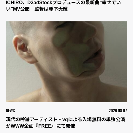
ICHIRO、D3adStockプロデュースの最新曲“幸せでい
い”MV公開 監督は鴨下大輝
NEWS
2026.08.07
現代の吟遊アーティスト・vqによる入場無料の単独公演
がWWW企画『FREE』にて開催