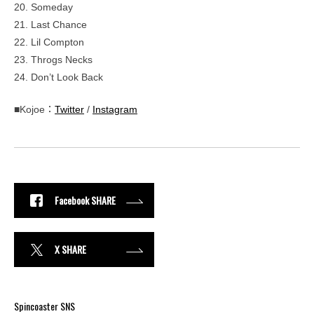
20. Someday
21. Last Chance
22. Lil Compton
23. Throgs Necks
24. Don’t Look Back
■Kojoe：
Twitter
/
Instagram
Facebook SHARE
X SHARE
Spincoaster SNS