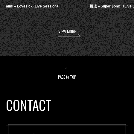
aimi – Lovesick (Live Session）
鋭児 – $uper $onic（Live 
VIEW MORE
PAGE to TOP
CONTACT