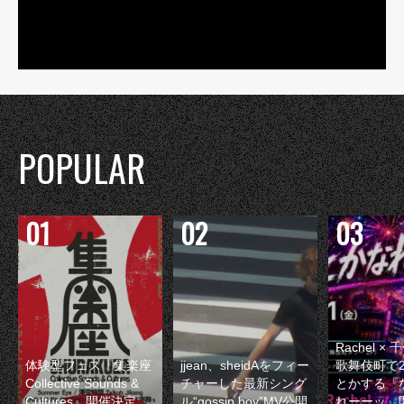
POPULAR
Rachel 
体験型フェス『集楽座
jjean、sheidAをフィー
歌舞伎町で
Collective Sounds &
チャーした最新シング
とかする『
Cultures』開催決定
ル“gossip boy”MV公開
れーーッ』