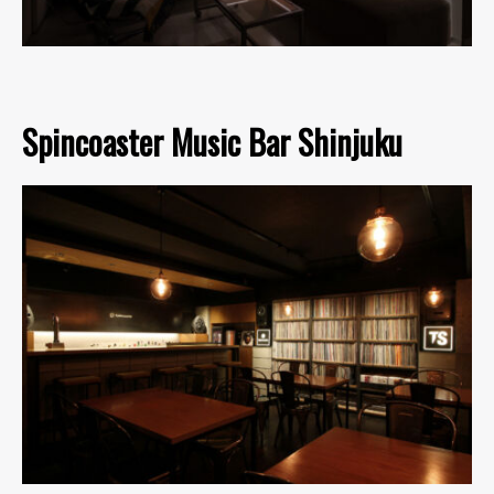
Spincoaster Music Bar Shinjuku