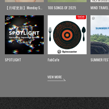
【月曜更新】Monday Spin
100 SONGS OF 2025
MIND TRAVEL
SPOTLIGHT
FabCafe
SUMMER FES
VIEW MORE