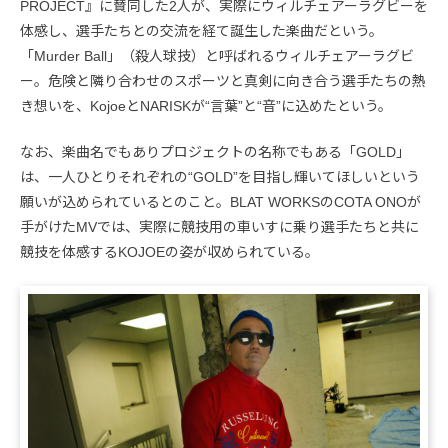
PROJECT』に賛同した2人が、実際にウィルチェアーラグビーを
体感し、選手たちとの交流を経て誕生した楽曲だという。
「Murder Ball」（殺人球技）と呼ばれるウィルチェアーラグビ
ー。危険と隣り合わせのスポーツと真剣に向き合う選手たちの熱
き想いを、KojoeとNARISKが“言葉”と“音”に込めたという。
なお、楽曲名でもありプロジェクトの名称でもある「GOLD」
は、一人ひとりそれぞれの“GOLD”を目指し輝いてほしいという
願いが込められているとのこと。BLAT WORKSのCOTA ONOが
手がけたMVでは、実際に競技用の車いすに乗り選手たちと共に
競技を体感するKOJOEの姿が収められている。