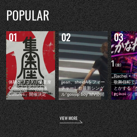
POPULAR
Rachel 
体験型フェス『集楽座
jjean、sheidAをフィー
歌舞伎町で
Collective Sounds &
チャーした最新シング
とかする『
Cultures』開催決定
ル“gossip boy”MV公開
れーーッ』
VIEW MORE