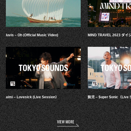
luvis – Oh (Official Music Video)
MIND TRAVEL 2023 
aimi – Lovesick (Live Session）
鋭児 – $uper $onic（Live 
VIEW MORE