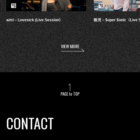
aimi – Lovesick (Live Session）
鋭児 – $uper $onic（Live 
VIEW MORE
PAGE to TOP
CONTACT