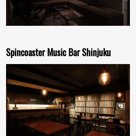
Spincoaster Music Bar Shinjuku