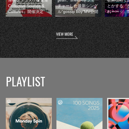
Collective Sounds &
チャーした最新シング
とかする『
Cultures』開催決定
ル“gossip boy”MV公開
れーーッ』
VIEW MORE
PLAYLIST