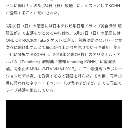
センに聞け！』の5月24日（日）放送回に、ゲストとしてKOHH
が登場することが明かされた。
5月10日（日）の配信には日本テレビ系日曜ドラマ『美食探偵 明
智五郎』で主演をつとめる中村倫也、5月17日（日）の配信には
ONE OK ROCKのTakaをゲストに迎え、普段は聞けないトークが
次々に飛び出すことで毎回盛り上がりを見せている同番組。第4
回目に登場するKOHHは、2016年発表の6枚目のオリジナル・ア
ルバム『Fantôme』収録曲「忘却 featuring KOHH」に客演参
加。同楽曲のMVは『MTV VMAJ 2017』にて「最優秀コラボレー
ションビデオ賞」を受賞するなど話題を呼んだ。その後、同年12
月に行われたネット・イベント『30代はほどほど。』でも同曲で
ライブ共演を果たしている。