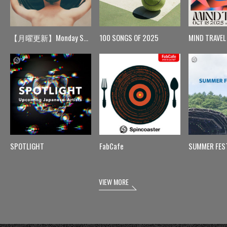
【月曜更新】Monday Spin
100 SONGS OF 2025
MIND TRAVEL
SPOTLIGHT
FabCafe
SUMMER FES
VIEW MORE