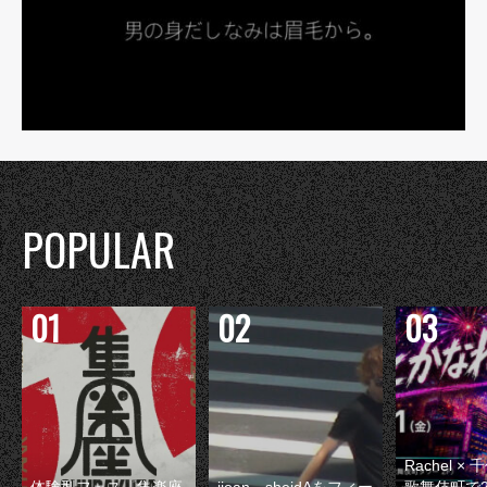
POPULAR
Rachel 
体験型フェス『集楽座
jjean、sheidAをフィー
歌舞伎町で