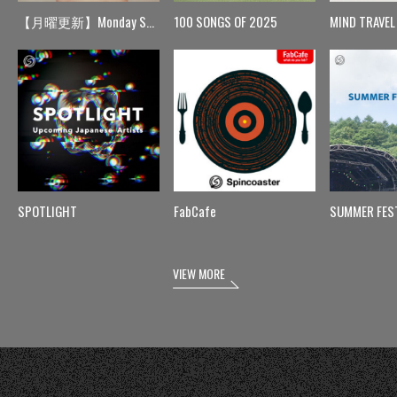
【月曜更新】Monday Spin
100 SONGS OF 2025
MIND TRAVEL
SPOTLIGHT
FabCafe
SUMMER FES
VIEW MORE