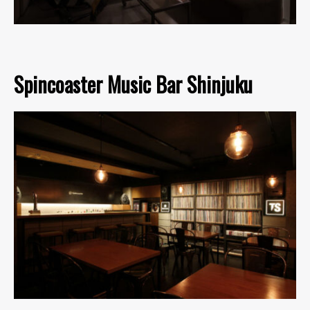
Spincoaster Music Bar Shinjuku