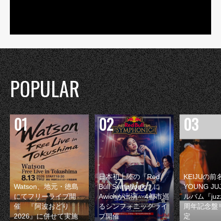
POPULAR
日本初上陸の『Red
KEIJUの
Watson、地元・徳島
Bull Symphonic』に
YOUNG JU
にてフリーライブ開
Awichが出演 4都市巡
ルバム『juzz
催 『阿波おどり
るシンフォニックライ
周年記念盤
2026』に併せて実施
ブ開催
定