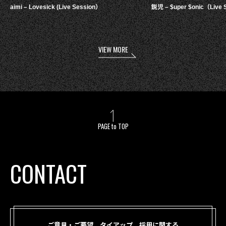
aimi – Lovesick (Live Session）
鋭児 – $uper $onic（Live 
VIEW MORE
PAGE to TOP
CONTACT
ご意見・ご要望、タイアップ、採用に関する