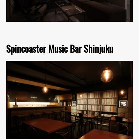
Spincoaster Music Bar Shinjuku