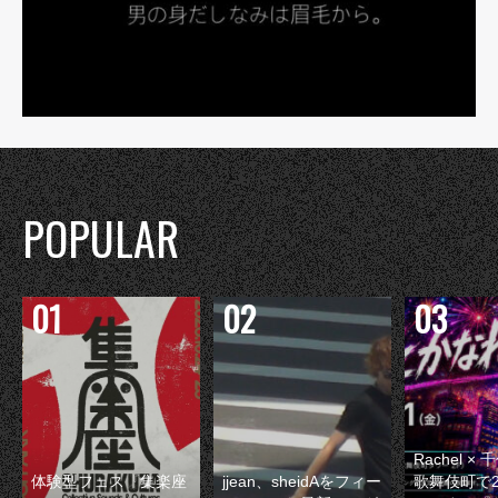
POPULAR
Rachel 
体験型フェス『集楽座
jjean、sheidAをフィー
歌舞伎町で