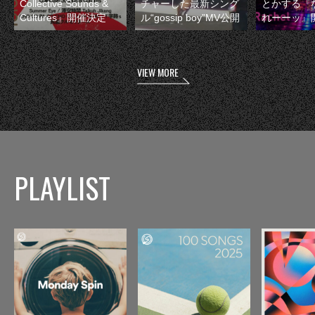
Collective Sounds &
チャーした最新シング
とかする『
Cultures』開催決定
ル“gossip boy”MV公開
れーーッ』
VIEW MORE
PLAYLIST