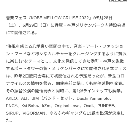
音楽フェス『KOBE MELLOW CRUISE 2022』が5月28日
（土）、5月29日（日）に兵庫・神戸メリケンパーク内特設会場
にて開催される。
“海風を感じる心地良い空間の中で、音楽・アート・ファッショ
ン・フードなど様々なカルチャーをクルージングするように贅沢
に楽しむ”をテーマとし、文化を発信してきた港町・神戸を象徴
するポートタワーの麓・メリケンパークにて開催される本フェス
は、昨年2日間同会場にて初開催される予定だったが、新型コロ
ナウイルスの情勢を鑑み、開催直前に惜しくも開催延期を発表。
その振替公演の開催発表と同時に、第1弾ラインナップも解禁。
AKLO、ALI、BIM（バンド・セット、Daichi Yamamoto、
FNCY、Kvi Baba、kZm、Original Love、Ovall、PUNPEE、
SIRUP、VIGORMAN、ゆるふわギャングら13組の出演が決定し
た。