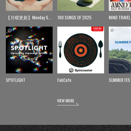
【月曜更新】Monday Spin
100 SONGS OF 2025
MIND TRAVEL
SPOTLIGHT
FabCafe
SUMMER FES
VIEW MORE