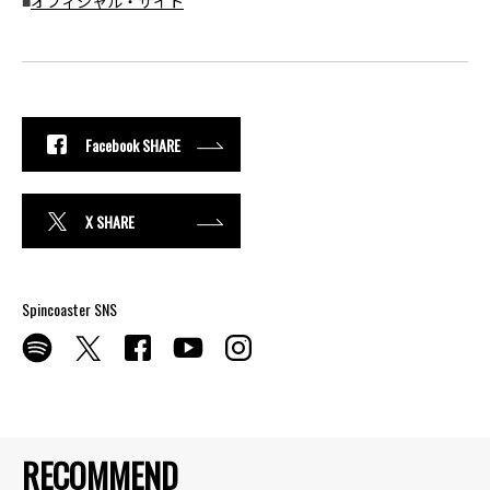
■
オフィシャル・サイト
Facebook SHARE
X SHARE
Spincoaster SNS
RECOMMEND