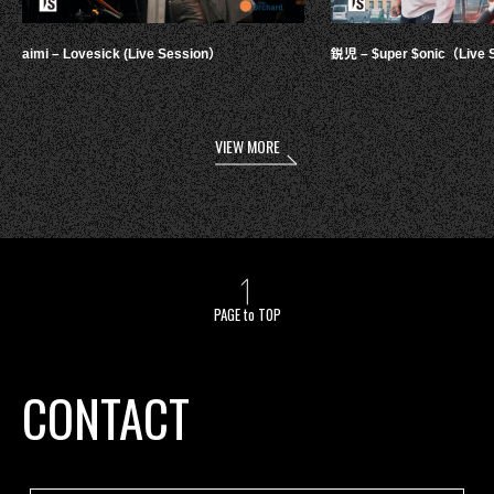
aimi – Lovesick (Live Session）
鋭児 – $uper $onic（Live 
VIEW MORE
PAGE to TOP
CONTACT