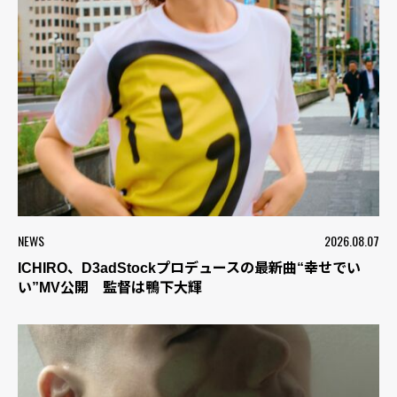
NEWS
2026.08.07
ICHIRO、D3adStockプロデュースの最新曲“幸せでい
い”MV公開 監督は鴨下大輝