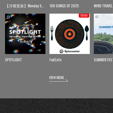
【月曜更新】Monday Spin
100 SONGS OF 2025
MIND TRAVEL
SPOTLIGHT
FabCafe
SUMMER FES
VIEW MORE