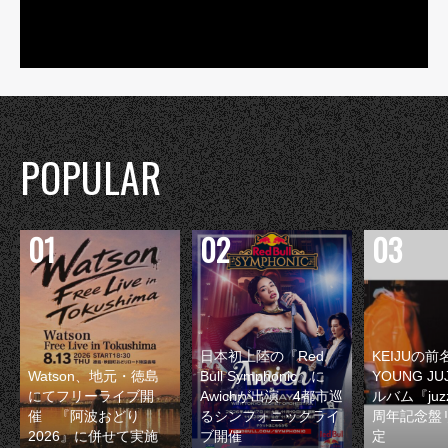
POPULAR
日本初上陸の『Red
KEIJUの
Watson、地元・徳島
Bull Symphonic』に
YOUNG JU
にてフリーライブ開
Awichが出演 4都市巡
ルバム『juzz
催 『阿波おどり
るシンフォニックライ
周年記念盤
2026』に併せて実施
ブ開催
定