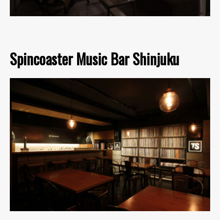
Spincoaster Music Bar Shinjuku