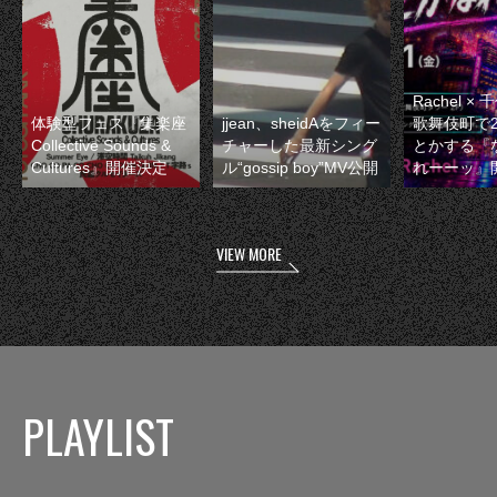
Rachel 
体験型フェス『集楽座
jjean、sheidAをフィー
歌舞伎町で
Collective Sounds &
チャーした最新シング
とかする『
Cultures』開催決定
ル“gossip boy”MV公開
れーーッ』
VIEW MORE
PLAYLIST