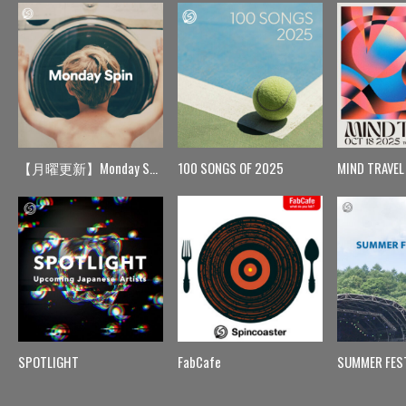
【月曜更新】Monday Spin
100 SONGS OF 2025
MIND TRAVEL
SPOTLIGHT
FabCafe
SUMMER FES