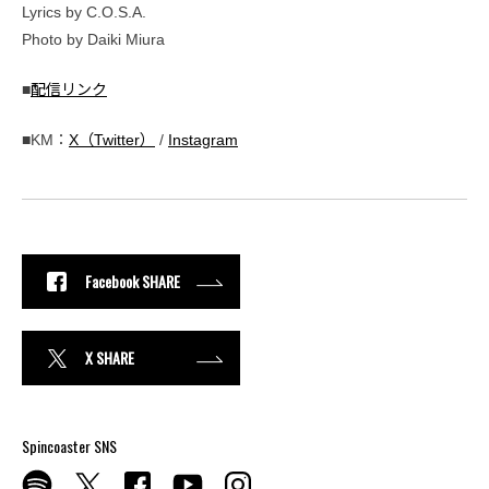
Lyrics by C.O.S.A.
Photo by Daiki Miura
■
配信リンク
■KM：
X（Twitter）
/
Instagram
Facebook SHARE
X SHARE
Spincoaster SNS