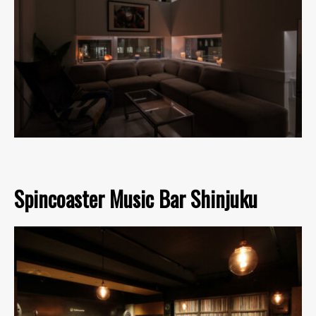
Spincoaster Music Bar Shinjuku