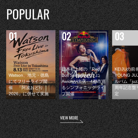
POPULAR
日本初上陸の『Red
KEIJUの
Watson、地元・徳島
Bull Symphonic』に
YOUNG JU
にてフリーライブ開
Awichが出演 4都市巡
ルバム『juzz
催 『阿波おどり
るシンフォニックライ
周年記念盤
2026』に併せて実施
ブ開催
定
VIEW MORE