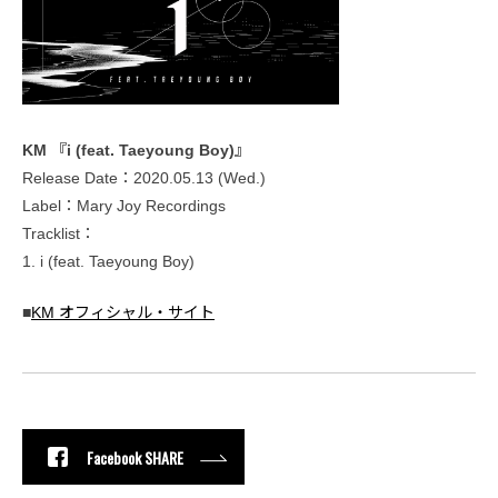
KM 『i (feat. Taeyoung Boy)』
Release Date：2020.05.13 (Wed.)
Label：Mary Joy Recordings
Tracklist：
1. i (feat. Taeyoung Boy)
■
KM オフィシャル・サイト
Facebook SHARE