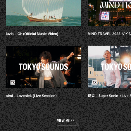
luvis – Oh (Official Music Video)
MIND TRAVEL 2023 
aimi – Lovesick (Live Session）
鋭児 – $uper $onic（Live 
VIEW MORE