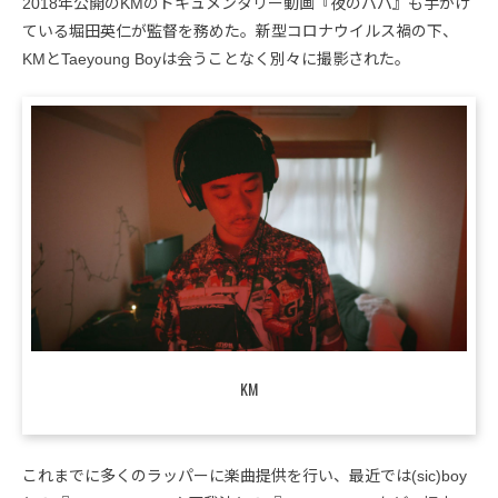
2018年公開のKMのドキュメンタリー動画『夜のパパ』も手がけ
ている堀田英仁が監督を務めた。新型コロナウイルス禍の下、
KMとTaeyoung Boyは会うことなく別々に撮影された。
KM
これまでに多くのラッパーに楽曲提供を行い、最近では(sic)boy