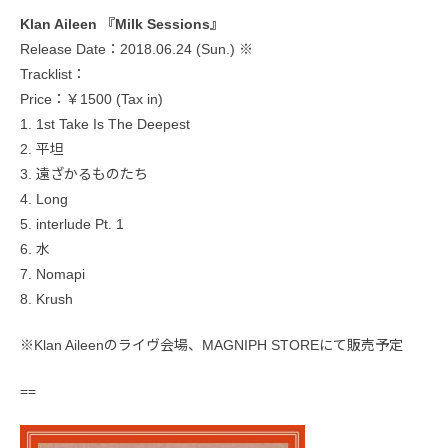
Klan Aileen 『Milk Sessions』
Release Date：2018.06.24 (Sun.) ※
Tracklist：
Price：￥1500 (Tax in)
1. 1st Take Is The Deepest
2. 平坦
3. 遠ざかるものたち
4. Long
5. interlude Pt. 1
6. 水
7. Nomapi
8. Krush
※Klan Aileenのライヴ会場、MAGNIPH STOREにて販売予定
==