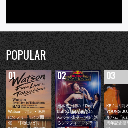
POPULAR
日本初上陸の『Red
KEIJUの
Watson、地元・徳島
Bull Symphonic』に
YOUNG JU
にてフリーライブ開
Awichが出演 4都市巡
ルバム『juzz
催 『阿波おどり
るシンフォニックライ
周年記念盤