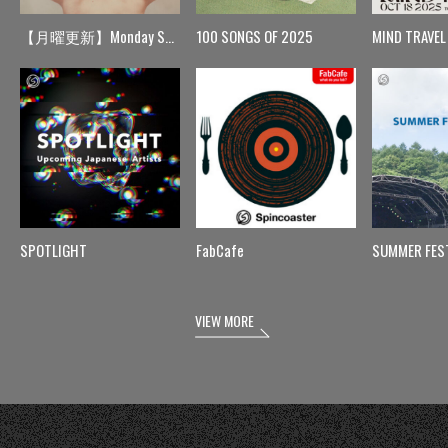
【月曜更新】Monday Spin
100 SONGS OF 2025
MIND TRAVEL
SPOTLIGHT
FabCafe
SUMMER FES
VIEW MORE