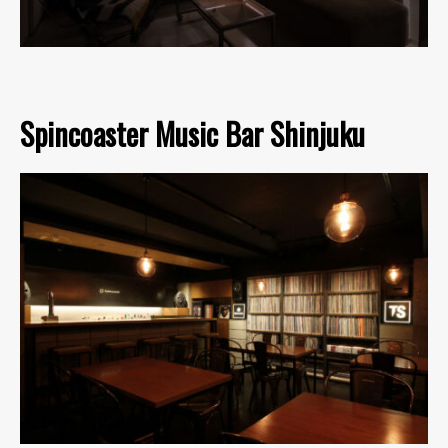
Spincoaster Music Bar Shinjuku