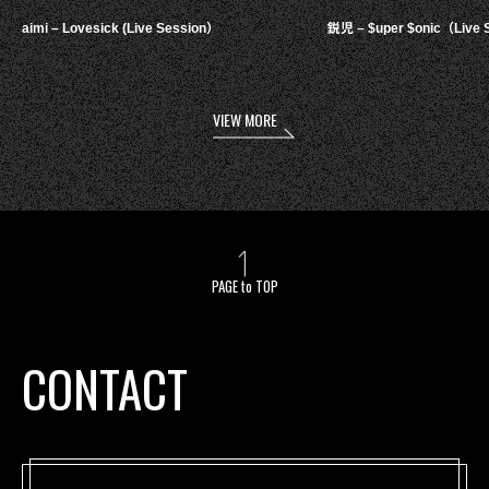
aimi – Lovesick (Live Session）
鋭児 – $uper $onic（Live 
VIEW MORE
PAGE to TOP
CONTACT