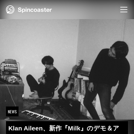
Skip
to
content
NEWS
Klan Aileen、新作『Milk』のデモ＆ア