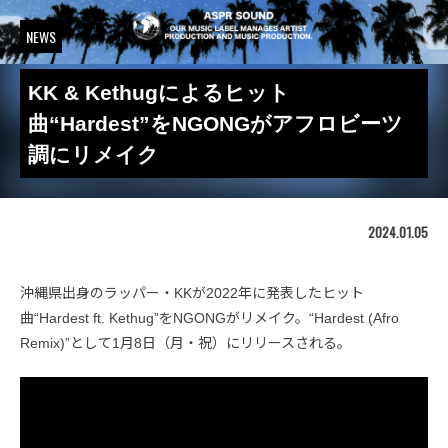
NEWS
KK & Kethugによるヒット
曲“Hardest”をNGONGがアフロビーツ
調にリメイク
2024.01.05
沖縄県出身のラッパー・KKが2022年に発表したヒット
曲“Hardest ft. Kethug”をNGONGがリメイク。“Hardest (Afro
Remix)”として1月8日（月・祝）にリリースされる。