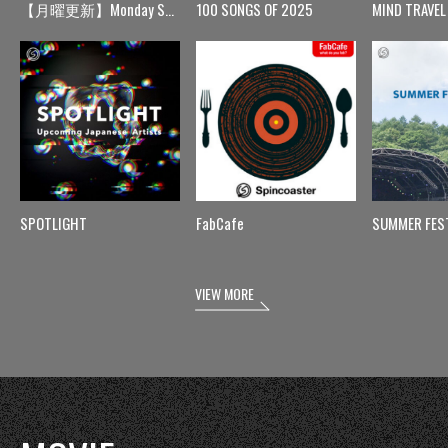
【月曜更新】Monday Spin
100 SONGS OF 2025
MIND TRAVEL
SPOTLIGHT
FabCafe
SUMMER FES
VIEW MORE