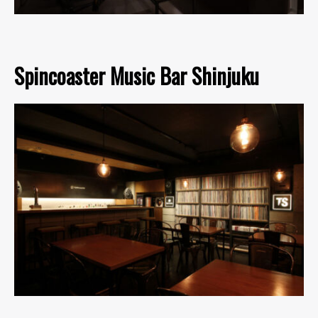
Spincoaster Music Bar Shinjuku