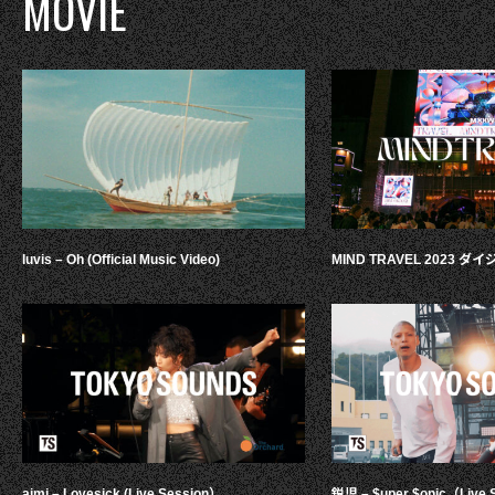
MOVIE
luvis – Oh (Official Music Video)
MIND TRAVEL 2023 
aimi – Lovesick (Live Session）
鋭児 – $uper $onic（Live 