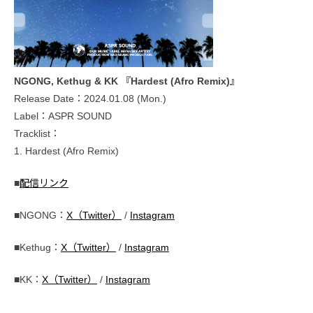
NGONG, Kethug & KK 『Hardest (Afro Remix)』
Release Date：2024.01.08 (Mon.)
Label：ASPR SOUND
Tracklist：
1. Hardest (Afro Remix)
■
配信リンク
■NGONG：
X（Twitter）
/
Instagram
■Kethug：
X（Twitter）
/
Instagram
■KK：
X（Twitter）
/
Instagram