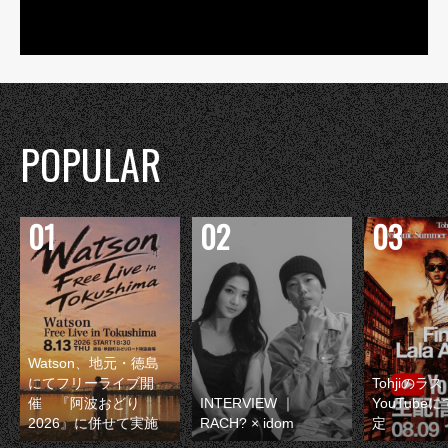
POPULAR
Watson、地元・徳島
にてフリーライブ開
Tohjiのラ
催 『阿波おどり
INTERVIEW ｜
YouTube
2026』に併せて実施
RACH? × idom
定