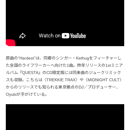
原曲の“Hardest”は、同郷のシンガー・Kethugをフィーチャーし
た全国のライフワーカーへ向けた1曲。昨年リリースの1stミニア
ルバム『QUESTA』のCD限定版には同楽曲のジュークリミック
スも収録。こちらは〈TREKKIE TRAX〉や〈MIDNIGHT CULT〉
からのリリースでも知られる東京拠点のDJ／プロデューサー、
Oyubiが手がけている。