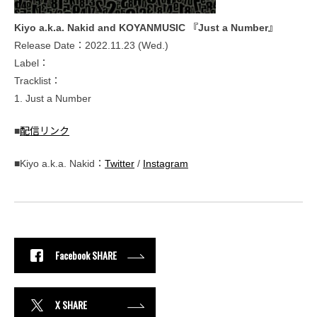
Kiyo a.k.a. Nakid and KOYANMUSIC 『Just a Number』
Release Date：2022.11.23 (Wed.)
Label：
Tracklist：
1. Just a Number
■
配信リンク
■Kiyo a.k.a. Nakid：
Twitter
/
Instagram
Facebook SHARE
X SHARE