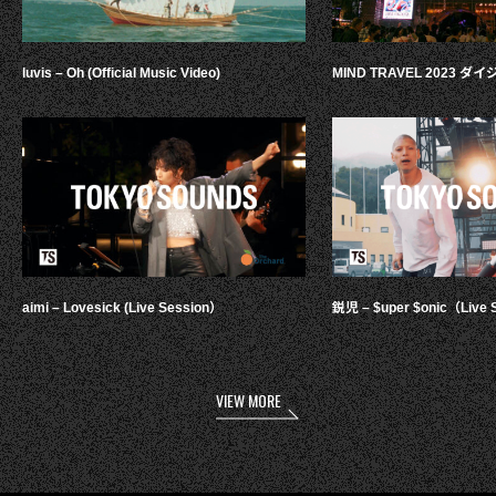
luvis – Oh (Official Music Video)
MIND TRAVEL 2023 
aimi – Lovesick (Live Session）
鋭児 – $uper $onic（Live 
VIEW MORE