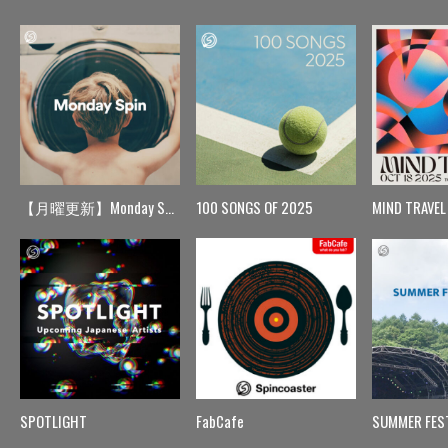
【月曜更新】Monday Spin
100 SONGS OF 2025
MIND TRAVEL
SPOTLIGHT
FabCafe
SUMMER FES