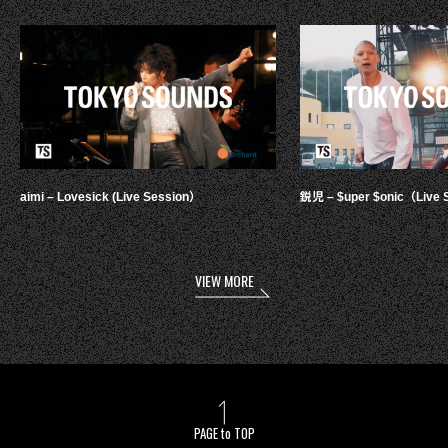
aimi – Lovesick (Live Session）
鋭児 – $uper $onic（Live 
VIEW MORE
PAGE to TOP