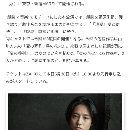
（水）に東京・新宿MARZにて開催される。
“朗読 × 音楽”をモチーフにした本公演では、朗読を藤原季節、弾
き語り／劇伴音楽を塩塚モエカが担当する。「『迎夏』夏と朗
読」、「『駆夏』季節と朗読」に続き、
同キャストでは今回が3度目の開催となる。今回の朗読作品は山
川方夫の『夏の葬列 / 昼の花火』。終戦の忌まわしい記憶が残る
『夏の葬列』、男女の淡い恋を描いた『昼の花火』の2作品を、2
人がどのように表現するのか、期待が高まる。
チケットはZAIKOにて本日5月30日（火）18:00より先行申し込
みがスタートしている。