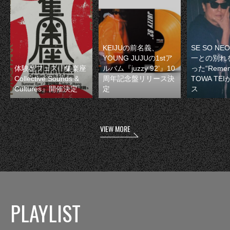
KEIJUの前名義、
SE SO N
YOUNG JUJUの1stア
一との別れ
体験型フェス『集楽座
ルバム『juzzy 92’』10
った“Remem
Collective Sounds &
周年記念盤リリース決
TOWA TE
Cultures』開催決定
定
ス
VIEW MORE
PLAYLIST