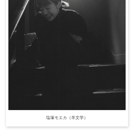
塩塚モエカ（羊文学）