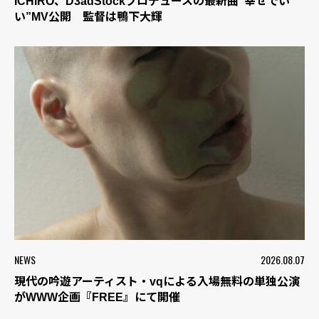
ICHIRO、D3adStockプロデュースの最新曲“幸せでい
い”MV公開 監督は鴨下大輝
NEWS
2026.08.07
現代の吟遊アーティスト・vqによる入場無料の単独公演
がWWW企画『FREE』にて開催