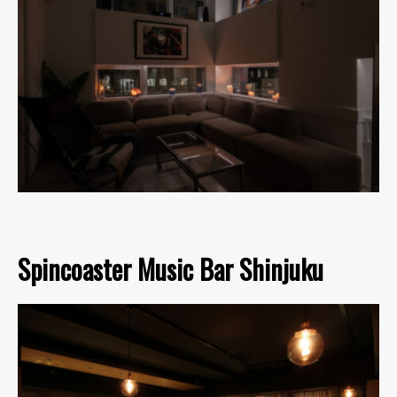
Spincoaster Music Bar Shinjuku