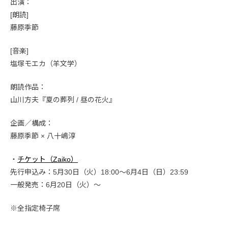
出演：
[朗読]
藤原季節
[音楽]
塩塚モエカ（羊文学）
朗読作品：
山川方夫『夏の葬列 / 昼の花火』
企画／構成：
藤原季節 × 八十嶋淳
・
チケット（Zaiko）
先行申込み：5月30日（火）18:00～6月4日（日）23:59
一般発売：6月20日（火）～
※全指定椅子席