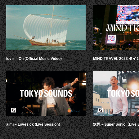
luvis – Oh (Official Music Video)
MIND TRAVEL 2023 
aimi – Lovesick (Live Session）
鋭児 – $uper $onic（Live 