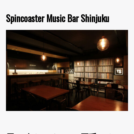
Spincoaster Music Bar Shinjuku