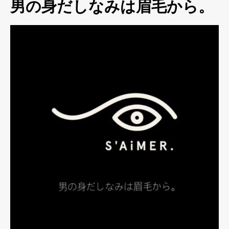
男の身だしなみは眉毛から。