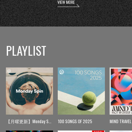
VIEW MORE
PLAYLIST
【月曜更新】Monday Spin
100 SONGS OF 2025
MIND TRAVEL