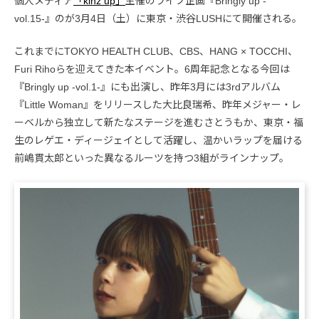
個人メディア
「kinz up」
主催のライブ企画『Bringly up -
vol.15-』のが3月4日（土）に東京・渋谷LUSHにて開催される。
これまでにTOKYO HEALTH CLUB、CBS、HANG × TOCCHI、
Furi Rihoらを迎えてきた本イベント。6周年記念となる今回は
『Bringly up -vol.1-』にも出演し、昨年3月には3rdアルバム
『Little Woman』をリリースした大比良瑞希、昨年メジャー・レ
ーベルから独立して新たなステージを進むさとうもか、東京・福
生のレゲエ・ディージェイとして活躍し、温かいラップを届ける
前嶋貫太郎といった異なるルーツを持つ3組がラインナップ。