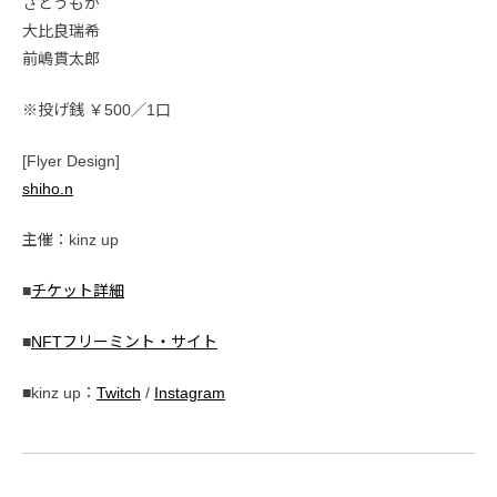
さとうもか
大比良瑞希
前嶋貫太郎
※投げ銭 ￥500／1口
[Flyer Design]
shiho.n
主催：kinz up
■
チケット詳細
■
NFTフリーミント・サイト
■kinz up：
Twitch
/
Instagram