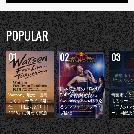
POPULAR
日本初上陸の『Red
Watson、地元・徳島
Bull Symphonic』に
青葉市子と
にてフリーライブ開
Awichが出演 4都市巡
よるツーマ
催 『阿波おどり
るシンフォニックライ
『二人のレ
2026』に併せて実施
ブ開催
ー』開催決