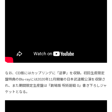
なお、CD版にはカップリングに「逆夢」を収録。初回生産限定
盤特典のBlu-rayには2020年11月開催の日本武道館公演を収録さ
れ、また期間限定生産盤は『劇場版 呪術廻戦 0』書き下ろしジャ
ケットとなる。