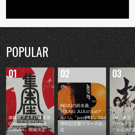
POPULAR
KEIJUの前名義、
YOUNG JUJUの1stア
体験型フェス『集楽座
ルバム『juzzy 92’』10
XG、東京
Collective Sounds &
周年記念盤リリース決
ワールドツ
Cultures』開催決定
定
ナル公演の