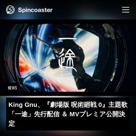
Skip
to
content
NEWS
King Gnu、『劇場版 呪術廻戦 0』主題歌
「一途」先行配信 ＆ MVプレミア公開決
定