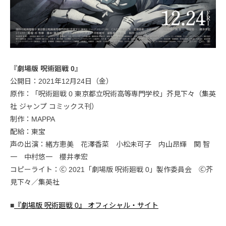
『劇場版 呪術廻戦 0』
公開日：2021年12月24日（金）
原作：「呪術廻戦 0 東京都立呪術高等専門学校」芥見下々（集英
社 ジャンプ コミックス刊）
制作：MAPPA
配給：東宝
声の出演：緒方恵美 花澤香菜 小松未可子 内山昂輝 関 智
一 中村悠一 櫻井孝宏
コピーライト：Ⓒ 2021「劇場版 呪術廻戦 0」製作委員会 Ⓒ芥
見下々／集英社
■
『劇場版 呪術廻戦 0』 オフィシャル・サイト