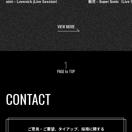
aimi – Lovesick (Live Session）
鋭児 – $uper $onic（Live 
VIEW MORE
PAGE to TOP
CONTACT
ご意見・ご要望、タイアップ、採用に関する