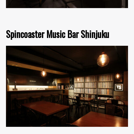
Spincoaster Music Bar Shinjuku