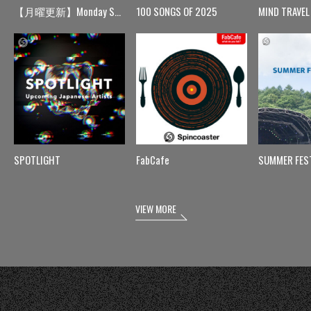
【月曜更新】Monday Spin
100 SONGS OF 2025
MIND TRAVEL
SPOTLIGHT
FabCafe
SUMMER FES
VIEW MORE