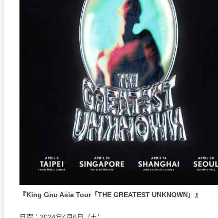
『King Gnu Asia Tour「THE GREATEST UNKNOWN」』
日程：2024年4月6日（土）