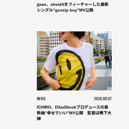
jjean、sheidAをフィーチャーした最新
シングル“gossip boy”MV公開
NEWS
2026.08.07
ICHIRO、D3adStockプロデュースの最
新曲“幸せでいい”MV公開 監督は鴨下大
輝