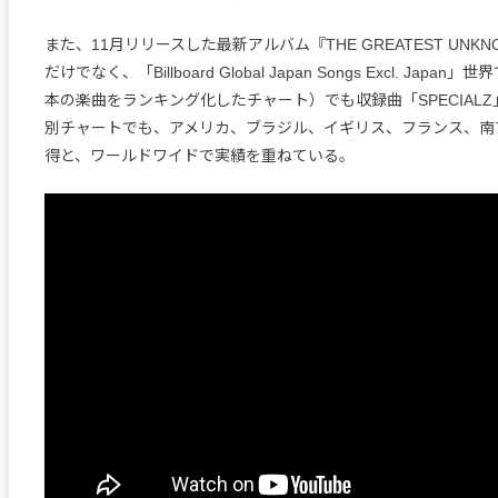
また、11月リリースした最新アルバム『THE GREATEST UNK
だけでなく、「Billboard Global Japan Songs Excl. Jap
本の楽曲をランキング化したチャート）でも収録曲「SPECIAL
別チャートでも、アメリカ、ブラジル、イギリス、フランス、南
得と、ワールドワイドで実績を重ねている。