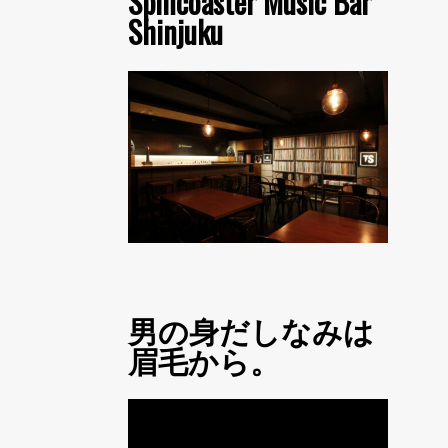
Spincoaster Music Bar
Shinjuku
男の身だしなみは
眉毛から。