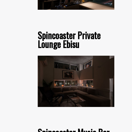
Spincoaster Private
Lounge Ebisu