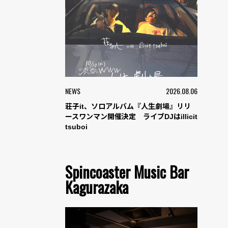
NEWS
2026.08.06
荘子it、ソロアルバム『人生劇場』リリ
ースワンマン開催決定 ライブDJはillicit
tsuboi
Spincoaster Music Bar
Kagurazaka