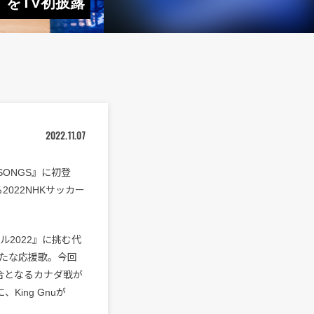
m」をTV初披露
2022.11.07
『SONGS』に初登
2022NHKサッカー
ル2022』に挑む代
たな応援歌。今回
合となるカナダ戦が
ing Gnuが