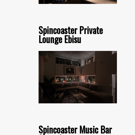
Spincoaster Private
Lounge Ebisu
Spincoaster Music Bar