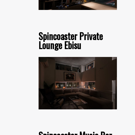
Spincoaster Private
Lounge Ebisu