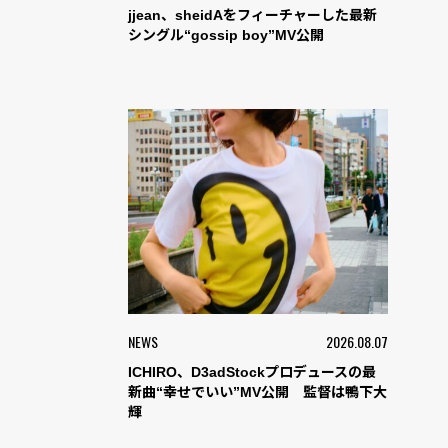
jjean、sheidAをフィーチャーした最新
シングル“gossip boy”MV公開
NEWS
2026.08.07
ICHIRO、D3adStockプロデュースの最
新曲“幸せでいい”MV公開 監督は鴨下大
輝