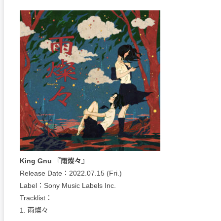
King Gnu 『雨燦々』
Release Date：2022.07.15 (Fri.)
Label：Sony Music Labels Inc.
Tracklist：
1. 雨燦々