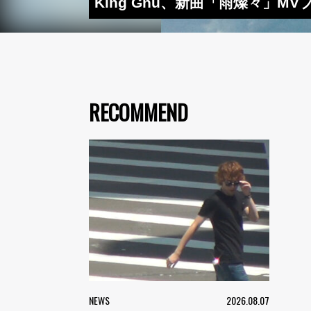
King Gnu、新曲「雨燦々」
RECOMMEND
NEWS
2026.08.07