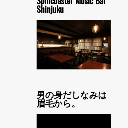
Spincoaster Music Bar
Shinjuku
男の身だしなみは
眉毛から。