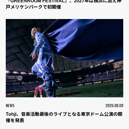
『GREENROOM FESTIVAL』、2027年は横浜に加え神
戸メリケンパークで初開催
NEWS
2026.08.09
Tohji、音楽活動最後のライブとなる東京ドーム公演の開
催を発表