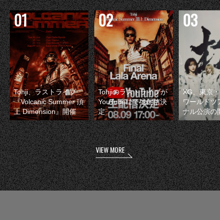
Tohji、ラストライブ
Tohjiのラストライブが
XG、東京
『Volcanic Summer 頂
YouTubeにて生配信決
ワールドツ
上 Dimension』開催
定
ナル公演の
VIEW MORE