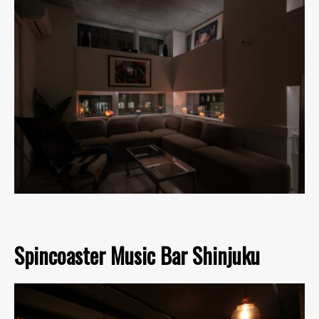
Spincoaster Music Bar Shinjuku