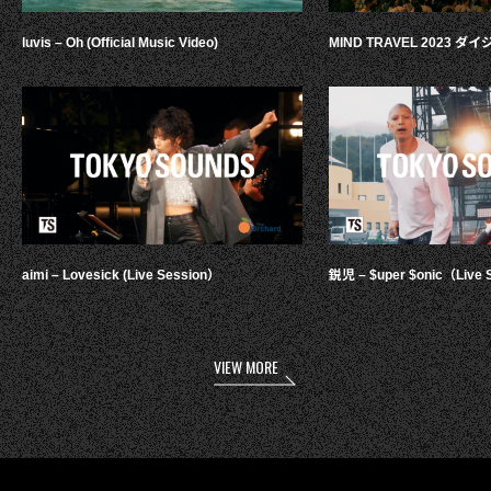
luvis – Oh (Official Music Video)
MIND TRAVEL 2023 
aimi – Lovesick (Live Session）
鋭児 – $uper $onic（Live 
VIEW MORE