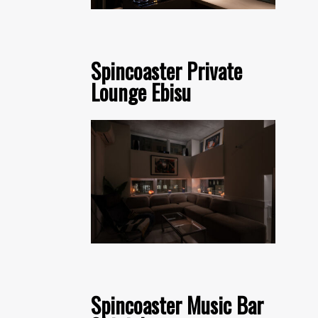
Spincoaster Private
Lounge Ebisu
Spincoaster Music Bar