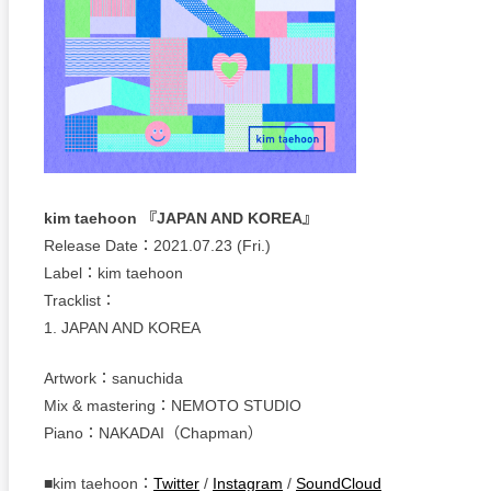
kim taehoon 『JAPAN AND KOREA』
Release Date：2021.07.23 (Fri.)
Label：kim taehoon
Tracklist：
1. JAPAN AND KOREA
Artwork：sanuchida
Mix & mastering：NEMOTO STUDIO
Piano：NAKADAI（Chapman）
■kim taehoon：
Twitter
/
Instagram
/
SoundCloud