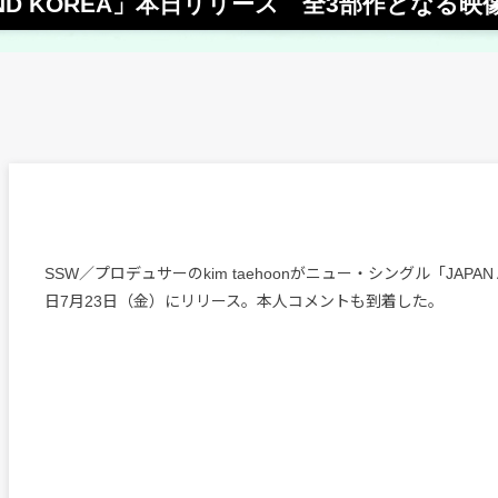
AN AND KOREA」本日リリース 全3部作となる
SSW／プロデュサーのkim taehoonがニュー・シングル「JAPAN 
日7月23日（金）にリリース。本人コメントも到着した。