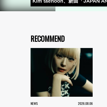
Kim taehoon、新曲「JAP
RECOMMEND
NEWS
2026.08.06