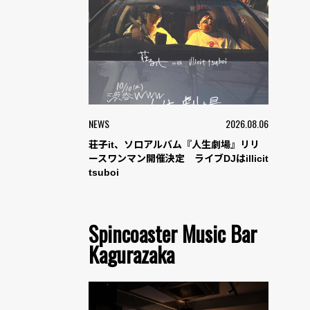
NEWS
2026.08.06
荘子it、ソロアルバム『人生劇場』リリ
ースワンマン開催決定 ライブDJはillicit
tsuboi
Spincoaster Music Bar
Kagurazaka