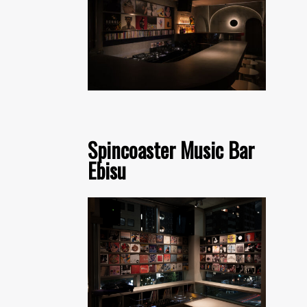
kim taehoon
Spincoaster Music Bar
Ebisu