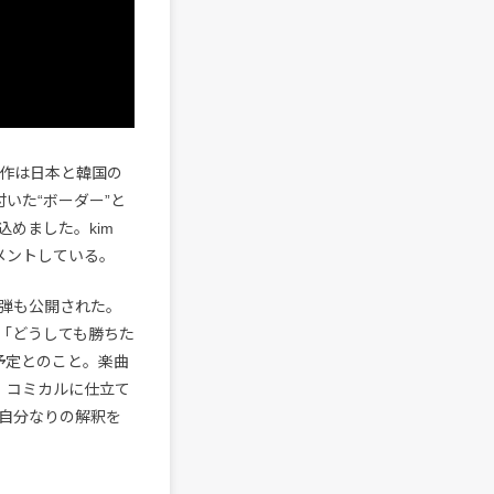
、今作は日本と韓国の
付いた“ボーダー”と
めました。kim
コメントしている。
1弾も公開された。
「どうしても勝ちた
予定とのこと。楽曲
く、コミカルに仕立て
自分なりの解釈を