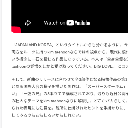
「JAPAN AND KOREA」というタイトルからも分かるように
両方をルーツに持つkim taehoonならではの視点から、現代に根
いう概念に一石を投じる作品になっている。本人は「全身全霊を込
taehoonの覚悟をしかと受け取ってください。BIG LOVE.」と
そして、新曲のリリースに合わせて全3部作となる映像作品の第
とある国際大会の様子を描いた同作は、「スーパースターキム」
い」「一筋の光」の3本立てで構成されており、残りも近日公開
の壮大なテーマをkim taehoonなりに解釈し、どこかバカらし
られた表現にも注目を。随所に仕掛けれたヒントを手掛かりに、
してみるのもおもしろいかもしれない。