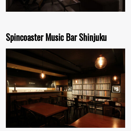
Spincoaster Music Bar Shinjuku