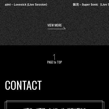
aimi – Lovesick (Live Session）
鋭児 – $uper $onic（Live 
VIEW MORE
PAGE to TOP
CONTACT