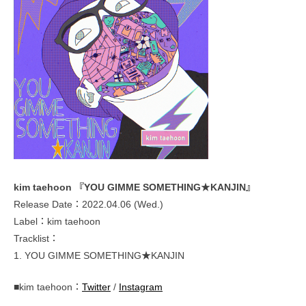
kim taehoon 『YOU GIMME SOMETHING★KANJIN』
Release Date：2022.04.06 (Wed.)
Label：kim taehoon
Tracklist：
1. YOU GIMME SOMETHING★KANJIN
■kim taehoon：
Twitter
/
Instagram