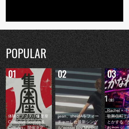
POPULAR
Rachel 
体験型フェス『集楽座
jjean、sheidAをフィー
歌舞伎町で
Collective Sounds &
チャーした最新シング
とかする『
Cultures』開催決定
ル“gossip boy”MV公開
れーーッ』