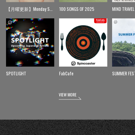
【月曜更新】Monday Spin
100 SONGS OF 2025
MIND TRAVEL
SPOTLIGHT
FabCafe
SUMMER FES
VIEW MORE