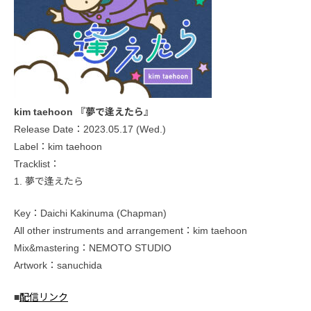
kim taehoon 『夢で逢えたら』
Release Date：2023.05.17 (Wed.)
Label：kim taehoon
Tracklist：
1. 夢で逢えたら
Key：Daichi Kakinuma (Chapman)
All other instruments and arrangement：kim taehoon
Mix&mastering：NEMOTO STUDIO
Artwork：sanuchida
■
配信リンク