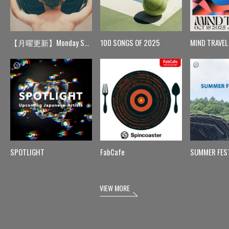
【月曜更新】Monday Spin
100 SONGS OF 2025
MIND TRAVEL
SPOTLIGHT
FabCafe
SUMMER FES
VIEW MORE