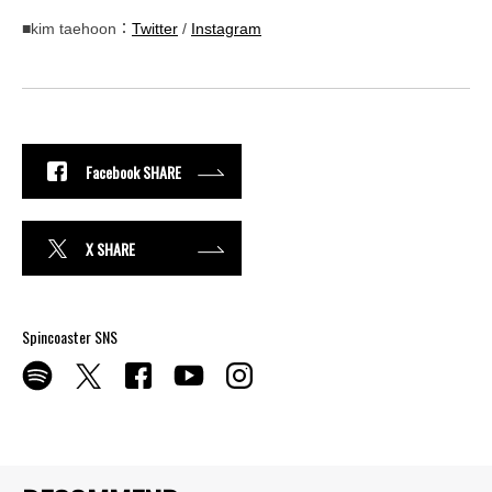
■kim taehoon：
Twitter
/
Instagram
Facebook SHARE
X SHARE
Spincoaster SNS