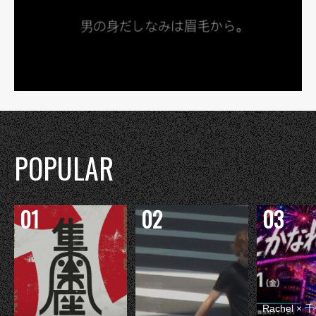
POPULAR
Rachel 