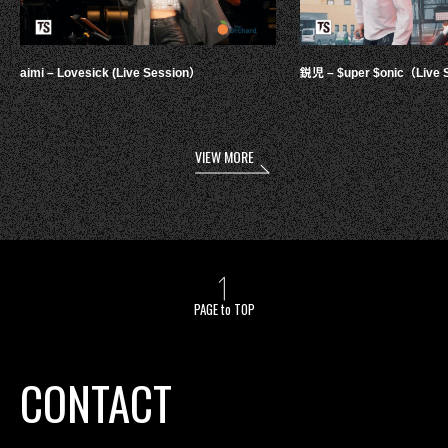
aimi – Lovesick (Live Session）
鋭児 – $uper $onic（Live 
VIEW MORE
PAGE to TOP
CONTACT