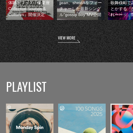
体験型フェス『集楽座
jjean、sheidAをフィー
歌舞伎町で
Collective Sounds &
チャーした最新シング
とかする『
Cultures』開催決定
ル“gossip boy”MV公開
れーーッ』
VIEW MORE
PLAYLIST