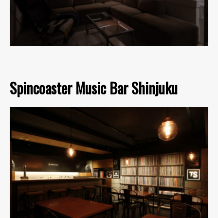
Spincoaster Music Bar Shinjuku