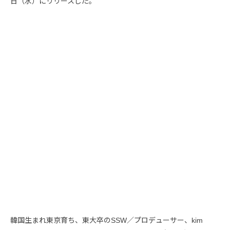
日（水）にリリースした。
韓国生まれ東京育ち、東大卒のSSW／プロデューサー、kim