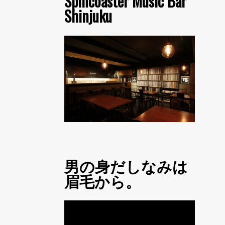
Spincoaster Music Bar
Shinjuku
男の身だしなみは
眉毛から。