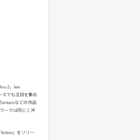
-2、lee
』のリリースでも注目を集め
entaroなどの作品
トワークは同じく沖
ction」をリリー