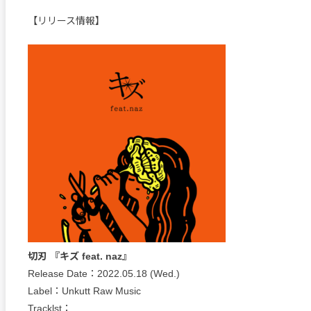
【リリース情報】
切刃 『キズ feat. naz』
Release Date：2022.05.18 (Wed.)
Label：Unkutt Raw Music
Tracklst：