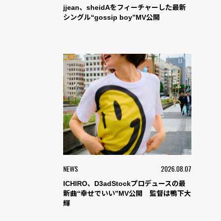
jjean、sheidAをフィーチャーした最新
シングル“gossip boy”MV公開
NEWS
2026.08.07
ICHIRO、D3adStockプロデュースの最
新曲“幸せでいい”MV公開 監督は鴨下大
輝