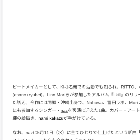
ビートメイカーとして、KI-1名義での活動でも知られ、RITTO、Aru
(asano+ryuhei)、Linn Moriらが参加したアルバム『i kill
た切刃。今作には同郷・沖縄出身で、Nabowa、冨田ラボ、Mori Z
にも参加するシンガー・
naz
を客演に迎えた1曲。カバー・アー
縄の絵描き、
nami kakazu
が手がけている。
なお、nazは5月11日（水）に全てひとりで仕上げたという新曲「fi