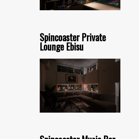
Spincoaster Private
Lounge Ebisu