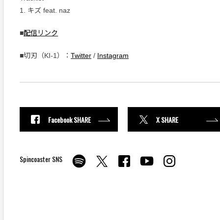
1. キズ feat. naz
■
配信リンク
■切刃（KI-1）：
Twitter
/
Instagram
Facebook SHARE
X SHARE
Spincoaster SNS