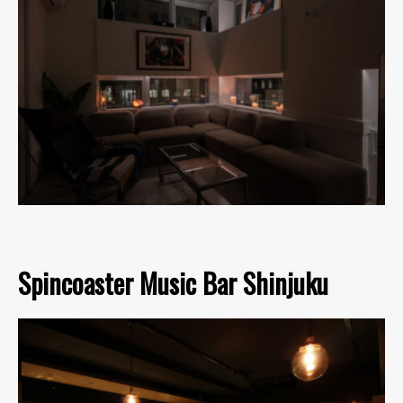
Spincoaster Music Bar Shinjuku