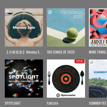
【月曜更新】Monday Spin
100 SONGS OF 2025
MIND TRAVEL
SPOTLIGHT
FabCafe
SUMMER FES