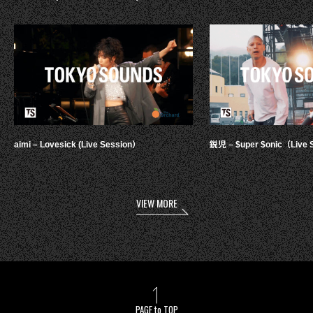
aimi – Lovesick (Live Session）
鋭児 – $uper $onic（Live 
VIEW MORE
PAGE to TOP