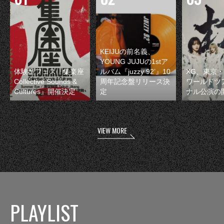
KEIJUの前名義、
YOUNG JUJUの1stア
体験型フェス『集楽座
ルバム『juzzy 92’』10
XG、東京
Collective Sounds &
周年記念盤リリース決
ワールドツ
Cultures』開催決定
定
ナル公演の
VIEW MORE
PLAYLIST