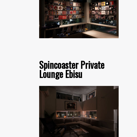
Spincoaster Private
Lounge Ebisu