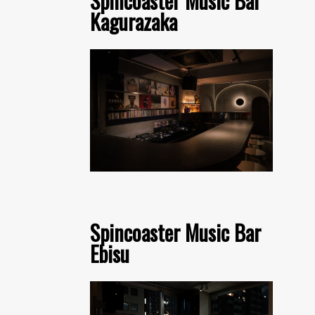
Spincoaster Music Bar
Kagurazaka
Spincoaster Music Bar
Ebisu