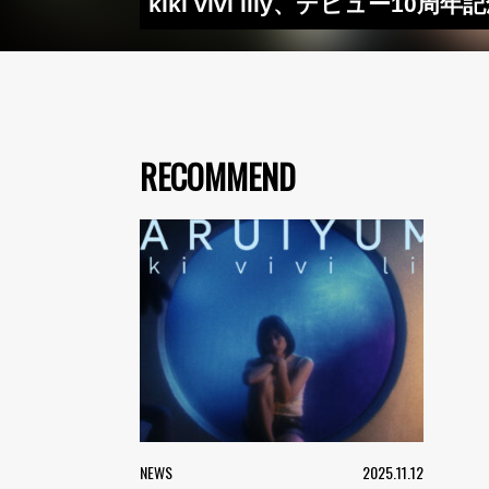
kiki vivi lily、デビュー1
RECOMMEND
NEWS
2025.11.12