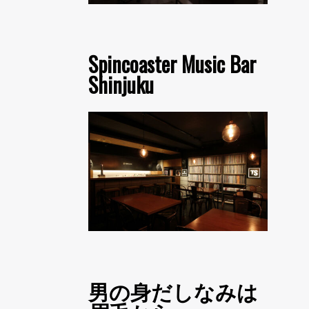
Spincoaster Music Bar
Shinjuku
男の身だしなみは