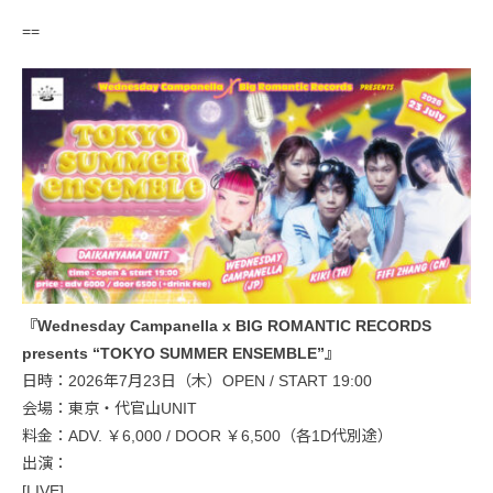
==
『Wednesday Campanella x BIG ROMANTIC RECORDS
presents “TOKYO SUMMER ENSEMBLE”』
日時：2026年7月23日（木）OPEN / START 19:00
会場：東京・代官山UNIT
料金：ADV. ￥6,000 / DOOR ￥6,500（各1D代別途）
出演：
[LIVE]