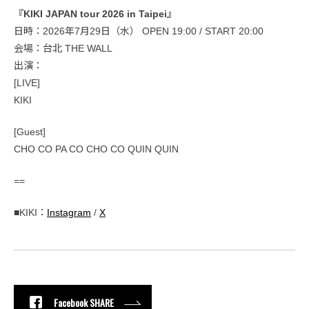
『KIKI JAPAN tour 2026 in Taipei』
日時：2026年7月29日（水） OPEN 19:00 / START 20:00
会場：台北 THE WALL
出演：
[LIVE]
KIKI
[Guest]
CHO CO PA CO CHO CO QUIN QUIN
==
■KIKI：
Instagram
/
X
Facebook SHARE