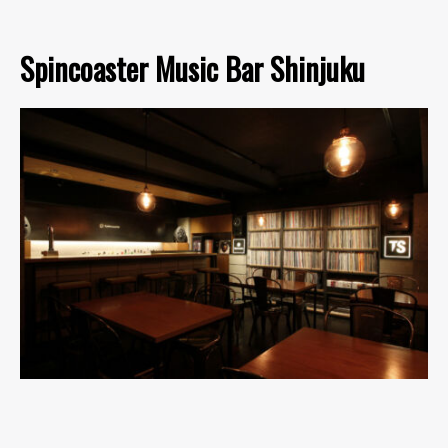
Spincoaster Music Bar Shinjuku