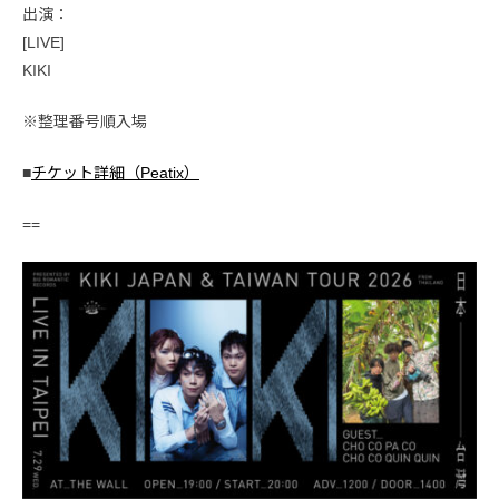
出演：
[LIVE]
KIKI
※整理番号順入場
■
チケット詳細（Peatix）
==