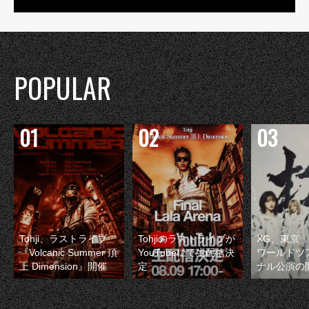
POPULAR
Tohji、ラストライブ
Tohjiのラストライブが
XG、東京
『Volcanic Summer 頂
YouTubeにて生配信決
ワールドツ
上 Dimension』開催
定
ナル公演の