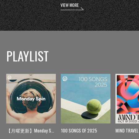
VIEW MORE
PLAYLIST
【月曜更新】Monday Spin
100 SONGS OF 2025
MIND TRAVEL