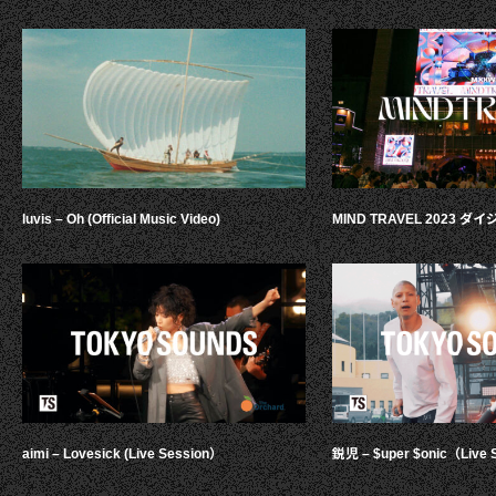
luvis – Oh (Official Music Video)
MIND TRAVEL 2023 
aimi – Lovesick (Live Session）
鋭児 – $uper $onic（Live 