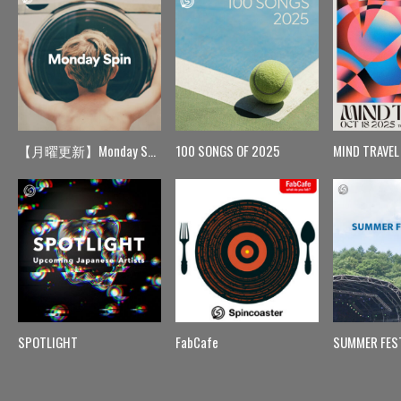
【月曜更新】Monday Spin
100 SONGS OF 2025
MIND TRAVEL
SPOTLIGHT
FabCafe
SUMMER FES