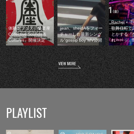
Rachel 
体験型フェス『集楽座
jjean、sheidAをフィー
歌舞伎町で
Collective Sounds &
チャーした最新シング
とかする『
Cultures』開催決定
ル“gossip boy”MV公開
れーーッ』
VIEW MORE
PLAYLIST