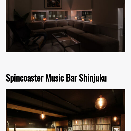
Spincoaster Music Bar Shinjuku