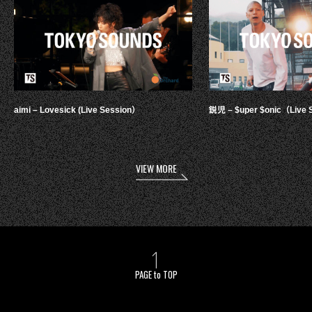
aimi – Lovesick (Live Session）
鋭児 – $uper $onic（Live 
VIEW MORE
PAGE to TOP