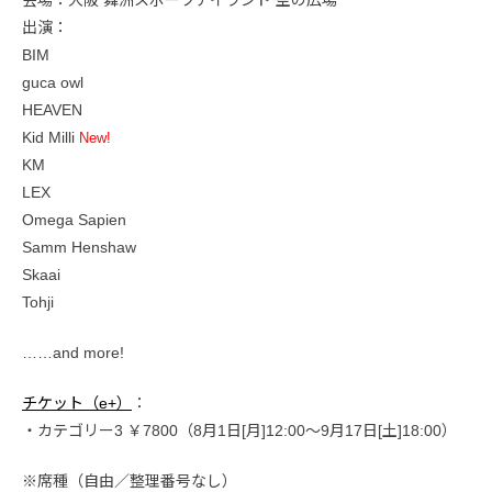
出演：
BIM
guca owl
HEAVEN
Kid Milli
New!
KM
LEX
Omega Sapien
Samm Henshaw
Skaai
Tohji
……and more!
チケット（e+）
：
・カテゴリー3 ￥7800（8月1日[月]12:00～9月17日[土]18:00）
※席種（自由／整理番号なし）