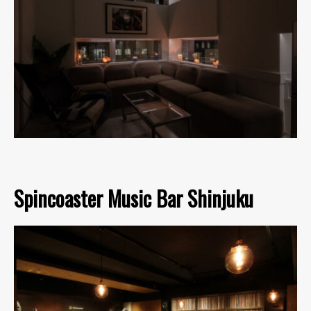
Spincoaster Music Bar Shinjuku