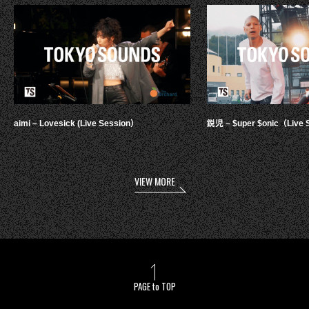
aimi – Lovesick (Live Session）
鋭児 – $uper $onic（Live 
VIEW MORE
PAGE to TOP