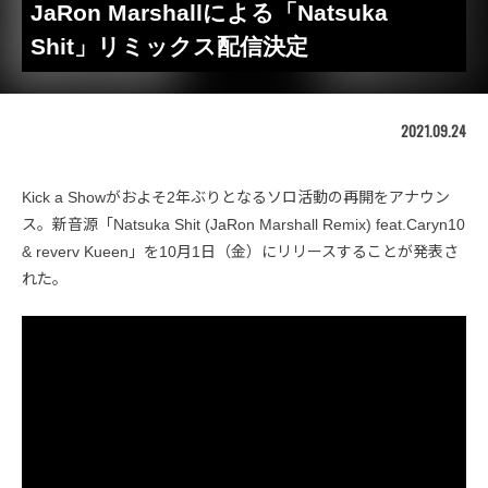
JaRon Marshallによる「Natsuka
Shit」リミックス配信決定
2021.09.24
Kick a Showがおよそ2年ぶりとなるソロ活動の再開をアナウン
ス。新音源「Natsuka Shit (JaRon Marshall Remix) feat.Caryn10
& reverv Kueen」を10月1日（金）にリリースすることが発表さ
れた。