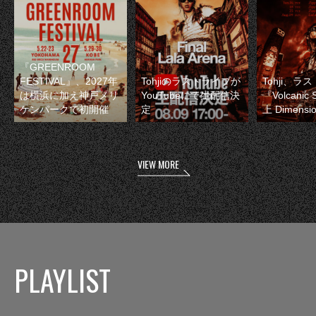
『GREENROOM
FESTIVAL』、2027年
Tohjiのラストライブが
Tohji、ラ
は横浜に加え神戸メリ
YouTubeにて生配信決
『Volcanic
ケンパークで初開催
定
上 Dimens
VIEW MORE
PLAYLIST