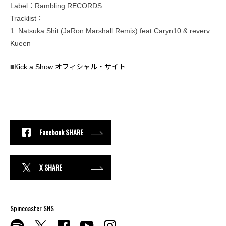
Label：Rambling RECORDS
Tracklist：
1. Natsuka Shit (JaRon Marshall Remix) feat.Caryn10 & reverv
Kueen
■
Kick a Show オフィシャル・サイト
Facebook SHARE
X SHARE
Spincoaster SNS