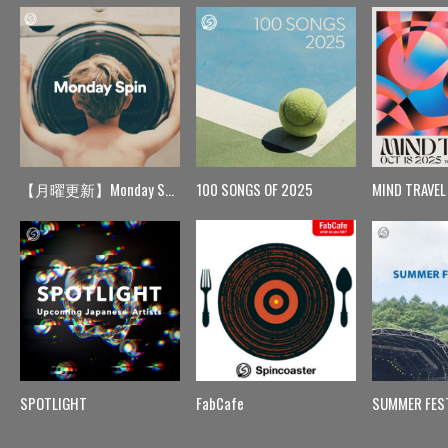
【月曜更新】Monday Spin
100 SONGS OF 2025
MIND TRAVEL
SPOTLIGHT
FabCafe
SUMMER FES